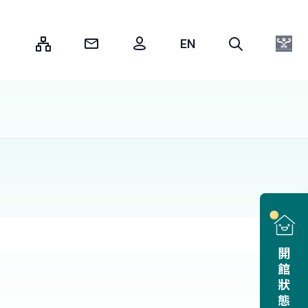
:::
開館狀態