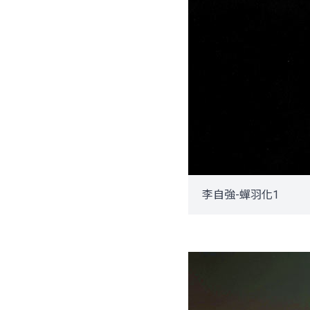
李自強-蟬羽化1