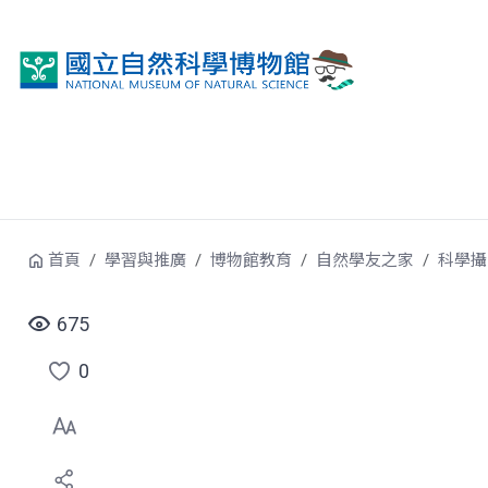
跳到中央內容區塊
首頁
學習與推廣
博物館教育
自然學友之家
科學攝
675
0
點
選
喜