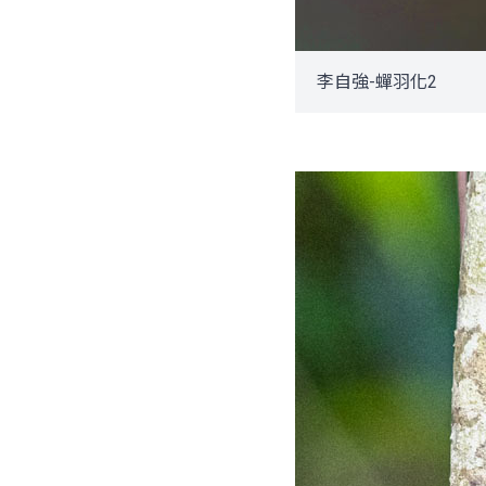
李自強-蟬羽化2