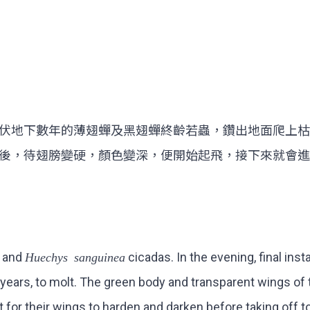
伏地下數年的薄翅蟬及黑翅蟬終齡若蟲，鑽出地面爬上枯
後，待翅膀變硬，顏色變深，便開始起飛，接下來就會進
and
Huechys sanguinea
cicadas. In the evening, final in
rs, to molt. The green body and transparent wings of the
t for their wings to harden and darken before taking off 