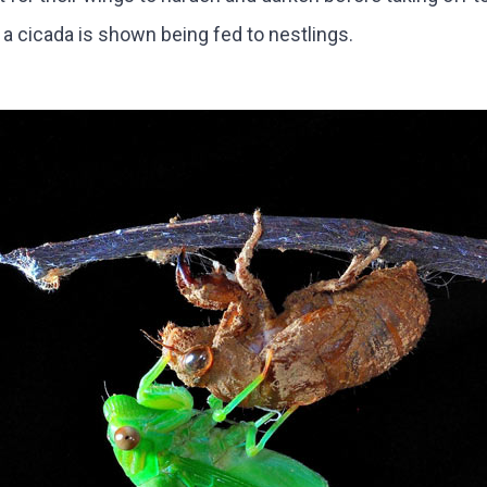
 a cicada is shown being fed to nestlings.