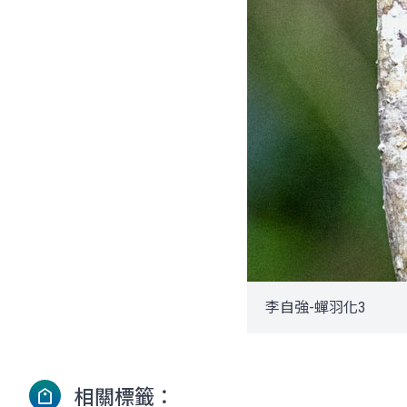
李自強-蟬羽化3
相關標籤：