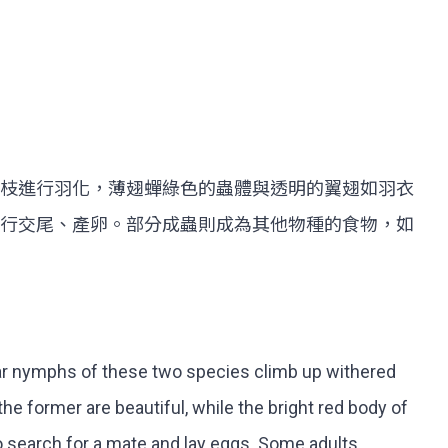
枝進行羽化，薄翅蟬綠色的蟲體與透明的翼翅如羽衣
行交尾、產卵。部分成蟲則成為其他物種的食物，如
star nymphs of these two species climb up withered
 former are beautiful, while the bright red body of
to search for a mate and lay eggs. Some adults