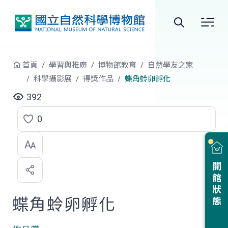
跳到中央內容區塊
全
站
首頁
學習與推廣
博物館教育
自然學友之家
搜
科學攝影展
得獎作品
蝶角蛉卵孵化
尋
392
0
點
選
喜
開館狀態
歡
蝶角蛉卵孵化