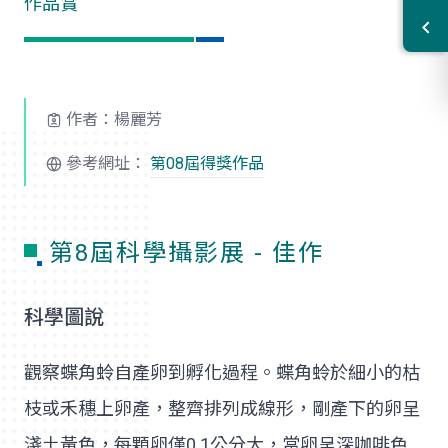
作品賞
作者：楊麗芳
參考網址：
第08屆得獎作品
第8屆科學攝影展 - 佳作
科學圖說
觀察蝶角蛉自產卵到孵化過程。蝶角蛉於細小的枯
枝或禾穗上卵產，整齊排列成線形，剛產下的卵呈
淺土黃色，每顆卵僅0.1公分大，當卵呈深咖啡色