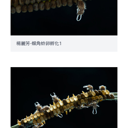
楊麗芳-蝶角蛉卵孵化1