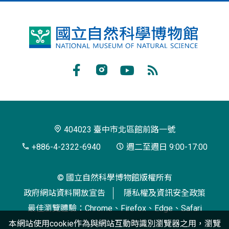
國
立
自
Facebook
Instagram
Youtube
RSS
然
訂
科
閱
學
404023 臺中市北區館前路一號
博
+886-4-2322-6940
週二至週日 9:00-17:00
物
© 國立自然科學博物館版權所有
館
政府網站資料開放宣告
隱私權及資訊安全政策
最佳瀏覽體驗：Chrome、Firefox、Edge、Safari
本網站使用cookie作為與網站互動時識別瀏覽器之用，瀏覽