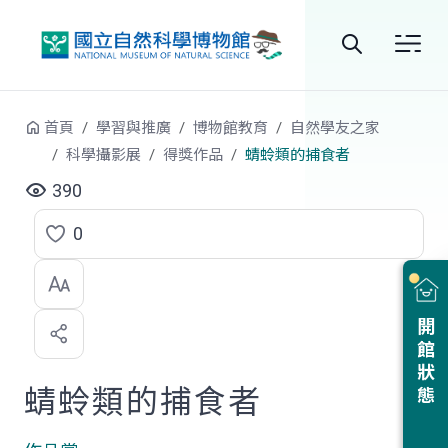
跳到中央內容區塊
全
站
首頁
學習與推廣
博物館教育
自然學友之家
搜
科學攝影展
得獎作品
蜻蛉類的捕食者
尋
390
0
點
選
喜
開館狀態
歡
蜻蛉類的捕食者