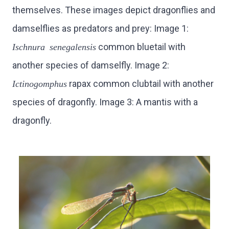
themselves. These images depict dragonflies and
damselflies as predators and prey: Image 1:
Ischnura senegalensis
common bluetail with
another species of damselfly. Image 2:
Ictinogomphus
rapax common clubtail with another
species of dragonfly. Image 3: A mantis with a
dragonfly.