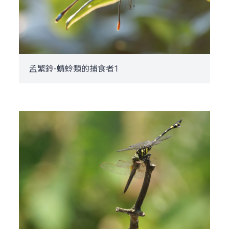
孟繁鈴-蜻蛉類的捕食者1