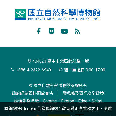
國
立
自
Facebook
Instagram
Youtube
RSS
然
訂
科
閱
學
404023 臺中市北區館前路一號
博
+886-4-2322-6940
週二至週日 9:00-17:00
物
© 國立自然科學博物館版權所有
館
政府網站資料開放宣告
隱私權及資訊安全政策
最佳瀏覽體驗：Chrome、Firefox、Edge、Safari
本網站使用cookie作為與網站互動時識別瀏覽器之用，瀏覽