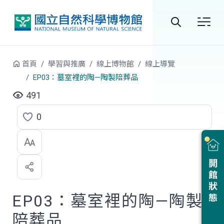
跳到中央內容區塊
全
站
首頁
學習與推廣
線上博物館
線上導覽
搜
EP03：墓室裡的陶—陶製陪葬品
尋
491
0
點
選
喜
開館狀態
歡
EP03：墓室裡的陶—陶製
陪葬品