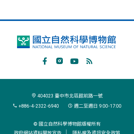
國
立
自
Facebook
Instagram
Youtube
RSS
然
訂
科
閱
學
404023 臺中市北區館前路一號
博
+886-4-2322-6940
週二至週日 9:00-17:00
物
© 國立自然科學博物館版權所有
館
政府網站資料開放宣告
隱私權及資訊安全政策