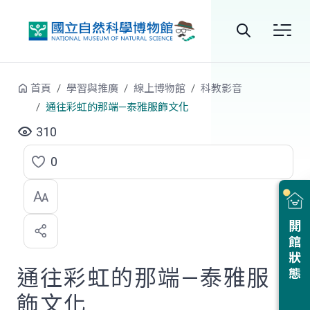
跳到中央內容區塊
全
站
首頁
學習與推廣
線上博物館
科教影音
搜
通往彩虹的那端—泰雅服飾文化
尋
310
0
點
選
喜
開館狀態
歡
通往彩虹的那端—泰雅服
飾文化