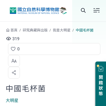
跳到中央內容區塊
全
站
首頁
研究典藏與出版
我是大明星
中國毛杯菌
搜
319
尋
0
點
選
喜
開館狀態
歡
中國毛杯菌
大明星