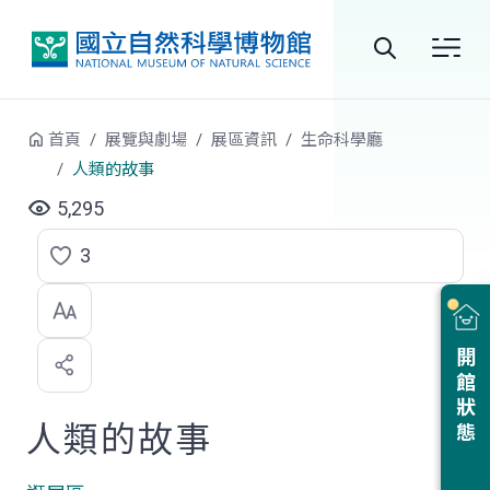
跳到中央內容區塊
全
站
首頁
展覽與劇場
展區資訊
生命科學廳
搜
人類的故事
尋
5,295
3
點
選
喜
開館狀態
歡
人類的故事