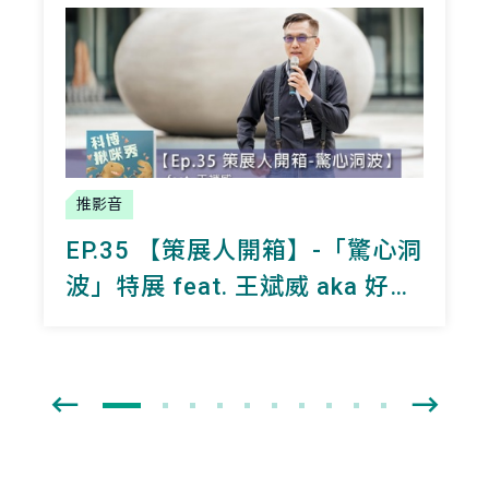
推影音
EP.35 【策展人開箱】-「驚心洞
波」特展 feat. 王斌威 aka 好口
才天文學家