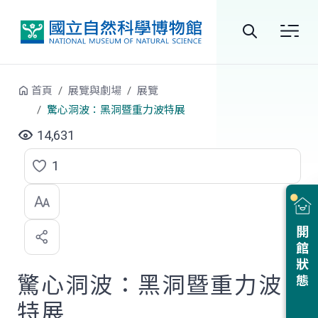
跳到中央內容區塊
全
站
首頁
展覽與劇場
展覽
搜
驚心洞波：黑洞暨重力波特展
尋
14,631
1
點
選
喜
開館狀態
歡
驚心洞波：黑洞暨重力波
特展