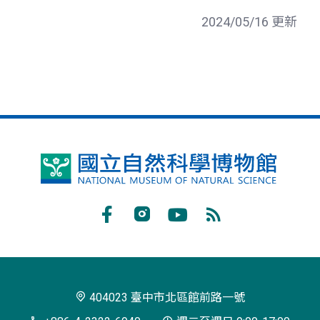
2024/05/16 更新
國
立
自
Facebook
Instagram
Youtube
RSS
然
訂
科
閱
學
404023 臺中市北區館前路一號
博