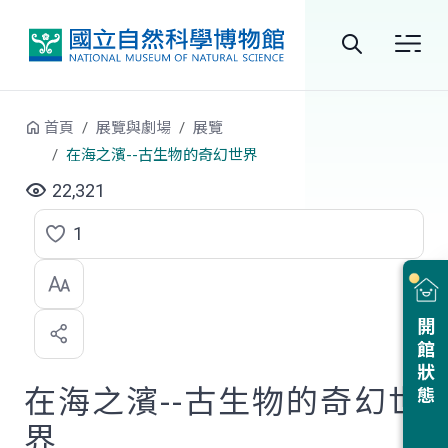
跳到中央內容區塊
全
站
首頁
展覽與劇場
展覽
搜
在海之濱--古生物的奇幻世界
尋
22,321
1
點
選
喜
開館狀態
歡
在海之濱--古生物的奇幻世
界