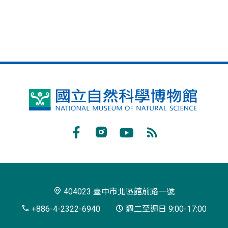
國
立
自
Facebook
Instagram
Youtube
RSS
然
訂
科
閱
學
404023 臺中市北區館前路一號
博
+886-4-2322-6940
週二至週日 9:00-17:00
物