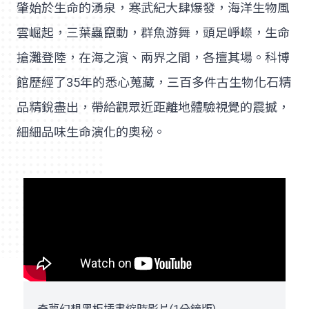
肇始於生命的湧泉，寒武紀大肆爆發，海洋生物風
雲崛起，三葉蟲竄動，群魚游舞，頭足崢嶸，生命
搶灘登陸，在海之濱、兩界之間，各擅其場。科博
館歷經了35年的悉心蒐藏，三百多件古生物化石精
品精銳盡出，帶給觀眾近距離地體驗視覺的震撼，
細細品味生命演化的奧秘。