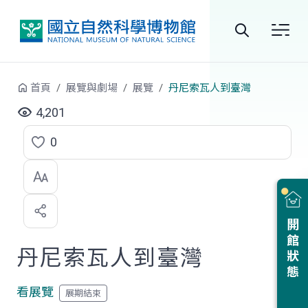
跳到中央內容區塊
全
站
首頁
展覽與劇場
展覽
丹尼索瓦人到臺灣
搜
4,201
尋
0
點
選
喜
開館狀態
歡
丹尼索瓦人到臺灣
看展覽