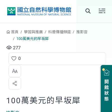
跳到中央內容區塊
全
站
首頁
學習與推廣
科普傳播頻道
推影音
搜
100萬美元的早坂犀
尋
277
0
點
選
喜
開館狀態
歡
100萬美元的早坂犀