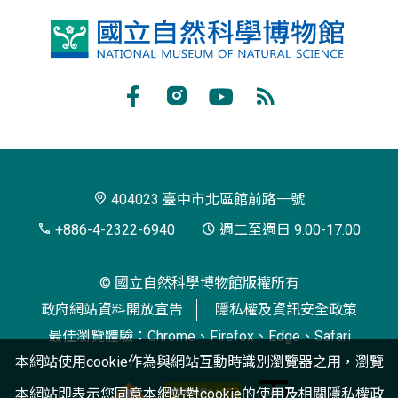
國
立
自
Facebook
Instagram
Youtube
RSS
然
訂
科
閱
學
404023 臺中市北區館前路一號
博
+886-4-2322-6940
週二至週日 9:00-17:00
物
© 國立自然科學博物館版權所有
館
政府網站資料開放宣告
隱私權及資訊安全政策
最佳瀏覽體驗：Chrome、Firefox、Edge、Safari
本網站使用cookie作為與網站互動時識別瀏覽器之用，瀏覽
本網站即表示您同意本網站對cookie的使用及相關
隱私權政