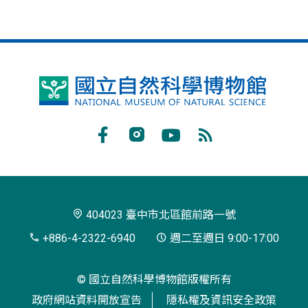
國
立
自
Facebook
Instagram
Youtube
RSS
然
訂
科
閱
學
404023 臺中市北區館前路一號
博
+886-4-2322-6940
週二至週日 9:00-17:00
物
© 國立自然科學博物館版權所有
館
政府網站資料開放宣告
隱私權及資訊安全政策