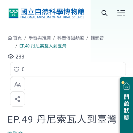
跳到中央內容區塊
全
站
首頁
學習與推廣
科普傳播頻道
推影音
搜
EP.49 丹尼索瓦人到臺灣
尋
233
0
點
選
喜
開館狀態
歡
EP.49 丹尼索瓦人到臺灣