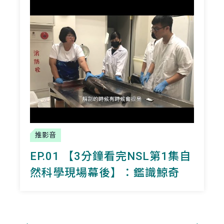
推影音
EP.01 【3分鐘看完NSL第1集自
然科學現場幕後】：鑑識鯨奇