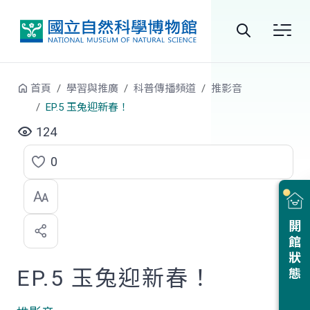
跳到中央內容區塊
全
站
首頁
學習與推廣
科普傳播頻道
推影音
搜
EP.5 玉兔迎新春！
尋
124
0
點
選
喜
開館狀態
歡
EP.5 玉兔迎新春！