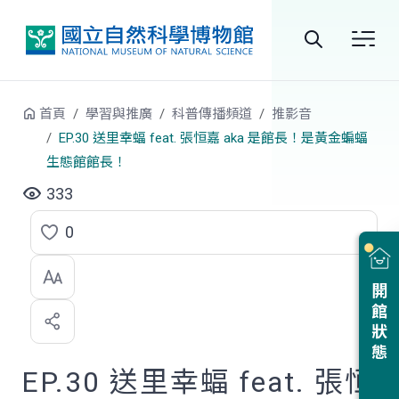
跳到中央內容區塊
全
站
首頁
學習與推廣
科普傳播頻道
推影音
搜
EP.30 送里幸蝠 feat. 張恒嘉 aka 是館長！是黃金蝙蝠
生態館館長！
尋
333
0
點
選
開館狀態
喜
歡
EP.30 送里幸蝠 feat. 張恒