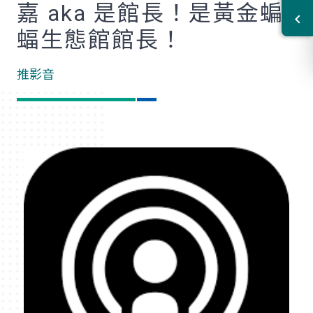
嘉 aka 是館長！是黃金蝙
蝠生態館館長！
推影音