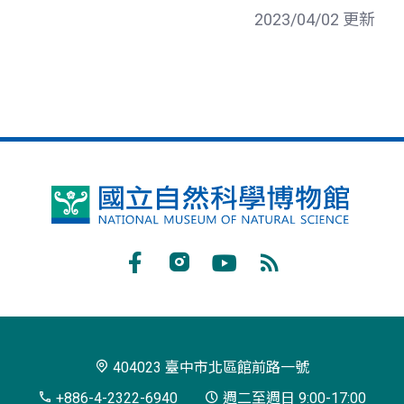
2023/04/02 更新
國
立
自
Facebook
Instagram
Youtube
RSS
然
訂
科
閱
學
404023 臺中市北區館前路一號
博
+886-4-2322-6940
週二至週日 9:00-17:00