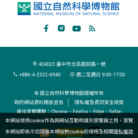
國
立
自
Facebook
Instagram
Youtube
RSS
然
訂
科
閱
學
404023 臺中市北區館前路一號
博
+886-4-2322-6940
週二至週日 9:00-17:00
物
© 國立自然科學博物館版權所有
館
政府網站資料開放宣告
隱私權及資訊安全政策
最佳瀏覽體驗：Chrome、Firefox、Edge、Safari
本網站使用cookie作為與網站互動時識別瀏覽器之用，瀏覽
本網站即表示您同意本網站對cookie的使用及相關
隱私權政