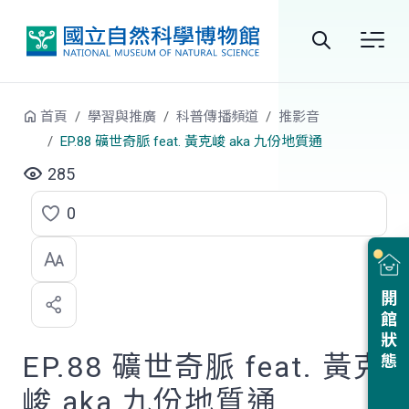
跳到中央內容區塊
全
站
首頁
學習與推廣
科普傳播頻道
推影音
搜
EP.88 礦世奇脈 feat. 黃克峻 aka 九份地質通
尋
285
0
點
選
喜
開館狀態
歡
EP.88 礦世奇脈 feat. 黃克
峻 aka 九份地質通