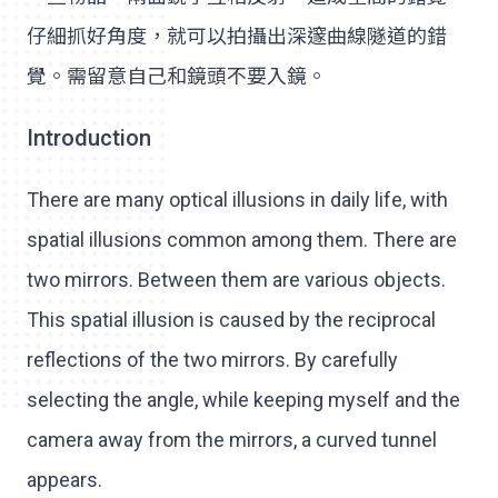
仔細抓好角度，就可以拍攝出深邃曲線隧道的錯
覺。需留意自己和鏡頭不要入鏡。
Introduction
There are many optical illusions in daily life, with
spatial illusions common among them. There are
two mirrors. Between them are various objects.
This spatial illusion is caused by the reciprocal
reflections of the two mirrors. By carefully
selecting the angle, while keeping myself and the
camera away from the mirrors, a curved tunnel
appears.