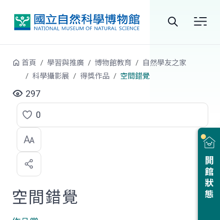
跳到中央內容區塊
全
站
首頁
學習與推廣
博物館教育
自然學友之家
搜
科學攝影展
得獎作品
空間錯覺
尋
297
0
點
選
喜
開館狀態
歡
空間錯覺