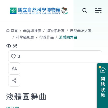
跳到中央內容區塊
全
站
首頁
學習與推廣
博物館教育
自然學友之家
搜
科學攝影展
得獎作品
液體圓舞曲
尋
65
0
點
選
喜
開館狀態
歡
液體圓舞曲