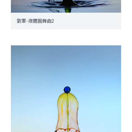
劉軍-液體圓舞曲2