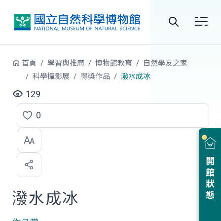
跳到中央內容區塊
全
站
首頁
學習與推廣
博物館教育
自然學友之家
搜
科學攝影展
得獎作品
潑水成冰
尋
129
0
點
選
喜
開館狀態
歡
潑水成冰