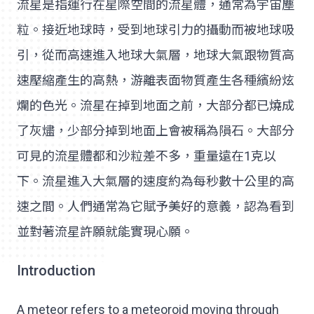
流星是指運行在星際空間的流星體，通常為宇宙塵
粒。接近地球時，受到地球引力的攝動而被地球吸
引，從而高速進入地球大氣層，地球大氣跟物質高
速壓縮產生的高熱，游離表面物質產生各種繽紛炫
爛的色光。流星在掉到地面之前，大部分都已燒成
了灰燼，少部分掉到地面上會被稱為隕石。大部分
可見的流星體都和沙粒差不多，重量遠在1克以
下。流星進入大氣層的速度約為每秒數十公里的高
速之間。人們通常為它賦予美好的意義，認為看到
並對著流星許願就能實現心願。
Introduction
A meteor refers to a meteoroid moving through