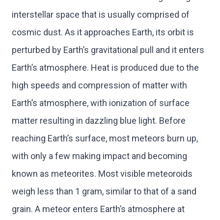
interstellar space that is usually comprised of
cosmic dust. As it approaches Earth, its orbit is
perturbed by Earth’s gravitational pull and it enters
Earth’s atmosphere. Heat is produced due to the
high speeds and compression of matter with
Earth’s atmosphere, with ionization of surface
matter resulting in dazzling blue light. Before
reaching Earth’s surface, most meteors burn up,
with only a few making impact and becoming
known as meteorites. Most visible meteoroids
weigh less than 1 gram, similar to that of a sand
grain. A meteor enters Earth’s atmosphere at