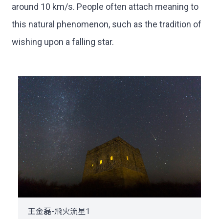
around 10 km/s. People often attach meaning to
this natural phenomenon, such as the tradition of
wishing upon a falling star.
王金磊-飛火流星1