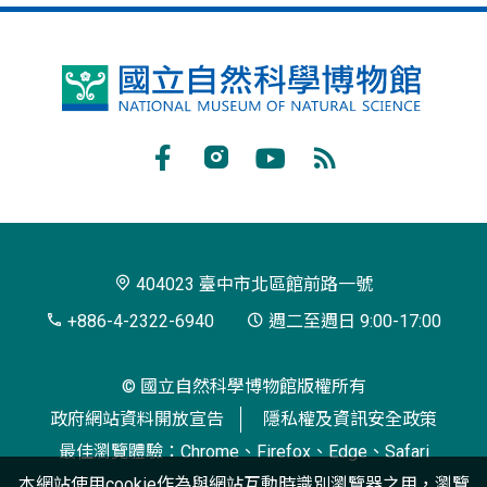
國
立
自
Facebook
Instagram
Youtube
RSS
然
訂
科
閱
學
404023 臺中市北區館前路一號
博
+886-4-2322-6940
週二至週日 9:00-17:00
物
© 國立自然科學博物館版權所有
館
政府網站資料開放宣告
隱私權及資訊安全政策
最佳瀏覽體驗：Chrome、Firefox、Edge、Safari
本網站使用cookie作為與網站互動時識別瀏覽器之用，瀏覽