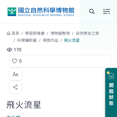
跳到中央內容區塊
全
站
首頁
學習與推廣
博物館教育
自然學友之家
搜
科學攝影展
得獎作品
飛火流星
尋
170
0
點
選
喜
開館狀態
歡
飛火流星