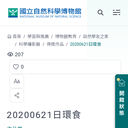
跳到中央內容區塊
全
站
首頁
學習與推廣
博物館教育
自然學友之家
搜
科學攝影展
得獎作品
20200621日環食
尋
207
0
點
選
喜
開館狀態
歡
20200621日環食