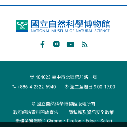
國
立
自
Facebook
Instagram
Youtube
RSS
然
訂
科
閱
學
404023 臺中市北區館前路一號
博
+886-4-2322-6940
週二至週日 9:00-17:00
物
© 國立自然科學博物館版權所有
館
政府網站資料開放宣告
隱私權及資訊安全政策
最佳瀏覽體驗：Chrome、Firefox、Edge、Safari