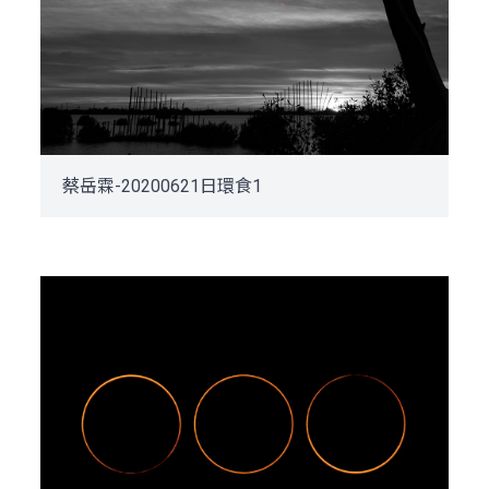
蔡岳霖-20200621日環食1