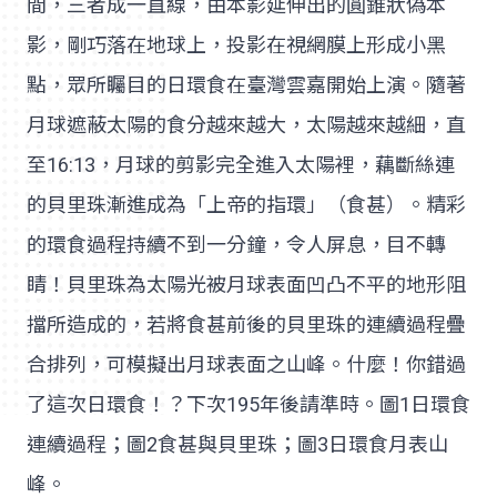
間，三者成一直線，由本影延伸出的圓錐狀偽本
影，剛巧落在地球上，投影在視網膜上形成小黑
點，眾所矚目的日環食在臺灣雲嘉開始上演。隨著
月球遮蔽太陽的食分越來越大，太陽越來越細，直
至16:13，月球的剪影完全進入太陽裡，藕斷絲連
的貝里珠漸進成為「上帝的指環」（食甚）。精彩
的環食過程持續不到一分鐘，令人屏息，目不轉
睛！貝里珠為太陽光被月球表面凹凸不平的地形阻
擋所造成的，若將食甚前後的貝里珠的連續過程疊
合排列，可模擬出月球表面之山峰。什麼！你錯過
了這次日環食！？下次195年後請準時。圖1日環食
連續過程；圖2食甚與貝里珠；圖3日環食月表山
峰。