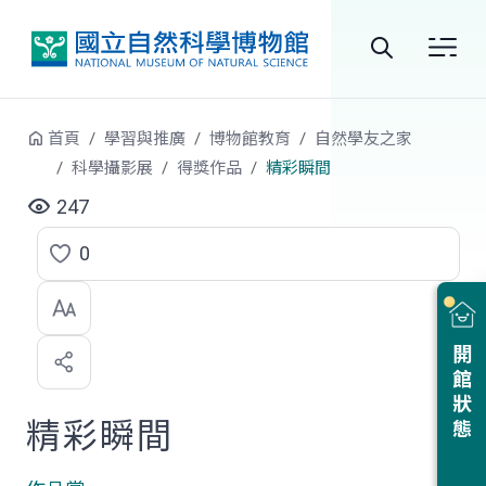
跳到中央內容區塊
全
站
首頁
學習與推廣
博物館教育
自然學友之家
搜
科學攝影展
得獎作品
精彩瞬間
尋
247
0
點
選
喜
開館狀態
歡
精彩瞬間