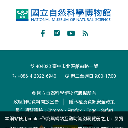
國
立
自
Facebook
Instagram
Youtube
RSS
然
訂
科
閱
學
404023 臺中市北區館前路一號
博
+886-4-2322-6940
週二至週日 9:00-17:00
物
© 國立自然科學博物館版權所有
館
政府網站資料開放宣告
隱私權及資訊安全政策
最佳瀏覽體驗：Chrome、Firefox、Edge、Safari
本網站使用cookie作為與網站互動時識別瀏覽器之用，瀏覽