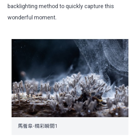
backlighting method to quickly capture this
wonderful moment.
馬薈阜-精彩瞬間1