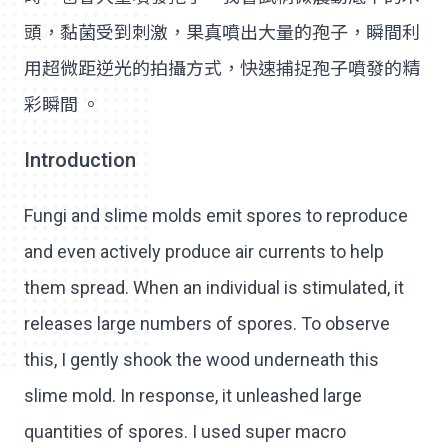
頭，黏菌受到刺激，果真噴出大量的孢子，瞬間利
用超微距逆光的拍攝方式，快速捕捉孢子噴發的精
彩瞬間 。
Introduction
Fungi and slime molds emit spores to reproduce
and even actively produce air currents to help
them spread. When an individual is stimulated, it
releases large numbers of spores. To observe
this, I gently shook the wood underneath this
slime mold. In response, it unleashed large
quantities of spores. I used super macro