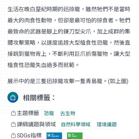
生活在晚白堊紀時期的迅掠龍，雖然牠們不是當時
最大的肉食性動物，但卻是最可怕的掠食者。牠們
最致命的武器是腳上的鎌刀型尖爪，加上成群的集
體攻擊策略，以速度追趕大型植食性恐龍，然後直
接跳到獵物背上，不斷利用巨爪抓傷獵物，讓大型
植食性恐龍失血過多而就範。
展示中的是三隻迅掠龍攻擊一隻青島龍。(如上圖)
相關標籤：
主題標籤
恐龍
古生物
課綱議題與領域
自然科學領域
環境議題
SDGs指標