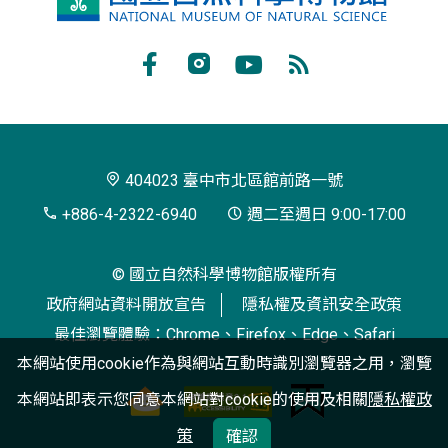
立
自
Facebook
Instagram
Youtube
RSS
然
訂
科
閱
學
404023 臺中市北區館前路一號
博
+886-4-2322-6940
週二至週日 9:00-17:00
物
© 國立自然科學博物館版權所有
館
政府網站資料開放宣告
隱私權及資訊安全政策
最佳瀏覽體驗：Chrome、Firefox、Edge、Safari
本網站使用cookie作為與網站互動時識別瀏覽器之用，瀏覽
本網站即表示您同意本網站對cookie的使用及相關
隱私權政
策
確認