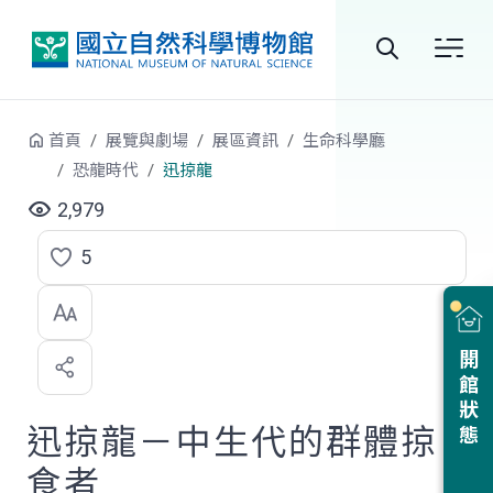
跳到中央內容區塊
全
站
首頁
展覽與劇場
展區資訊
生命科學廳
搜
恐龍時代
迅掠龍
尋
2,979
5
點
選
喜
開館狀態
歡
迅掠龍－中生代的群體掠
食者