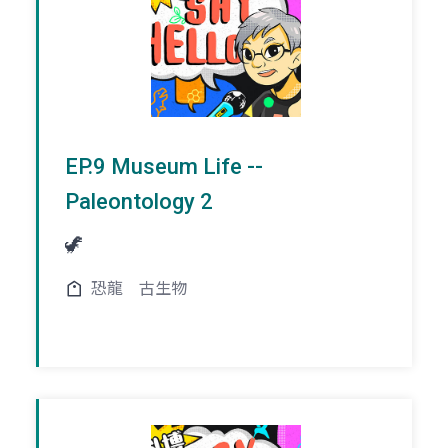
EP.9 Museum Life --
Paleontology 2
🦖
恐龍
古生物