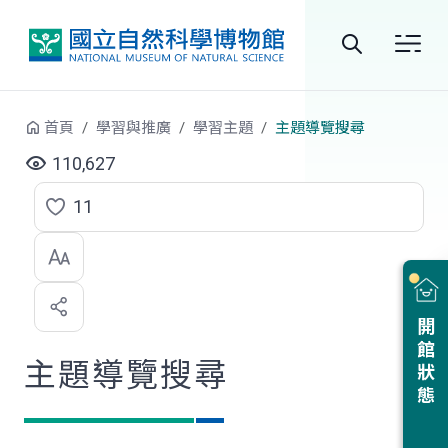
跳到中央內容區塊
全
站
首頁
學習與推廣
學習主題
主題導覽搜尋
搜
110,627
尋
11
點
選
喜
開館狀態
歡
主題導覽搜尋