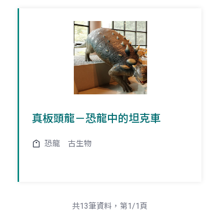
真板頭龍－恐龍中的坦克車
恐龍
古生物
共13筆資料，第1/1頁