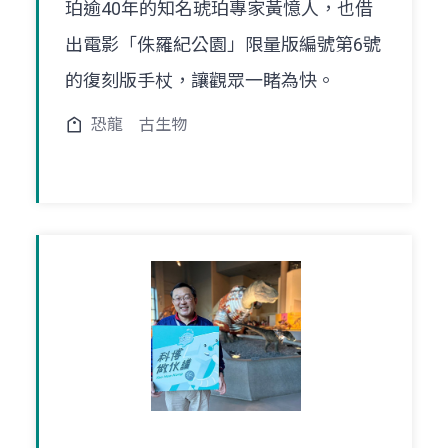
珀逾40年的知名琥珀專家黃憶人，也借
出電影「侏羅紀公園」限量版編號第6號
的復刻版手杖，讓觀眾一睹為快。
恐龍
古生物