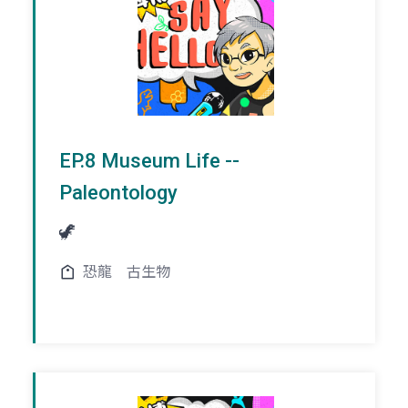
EP.8 Museum Life --
Paleontology
🦖
恐龍
古生物