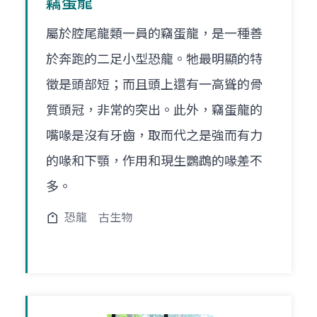
竊蛋龍
屬於腔尾龍類一員的竊蛋龍，是一種善
於奔跑的二足小型恐龍。牠最明顯的特
徵是頭部短；而且頭上還有一高聳的骨
質頭冠，非常的突出。此外，竊蛋龍的
嘴喙是沒有牙齒，取而代之是強而有力
的喙和下顎，作用和現生鸚鵡的喙差不
多。
恐龍
古生物