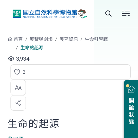
跳到中央內容區塊
全
站
首頁
展覽與劇場
展區資訊
生命科學廳
搜
生命的起源
尋
3,934
3
點
選
喜
開館狀態
歡
生命的起源