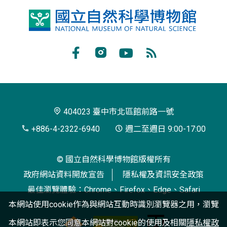
國
立
自
Facebook
Instagram
Youtube
RSS
然
訂
科
閱
學
404023 臺中市北區館前路一號
博
+886-4-2322-6940
週二至週日 9:00-17:00
物
© 國立自然科學博物館版權所有
館
政府網站資料開放宣告
隱私權及資訊安全政策
最佳瀏覽體驗：Chrome、Firefox、Edge、Safari
本網站使用cookie作為與網站互動時識別瀏覽器之用，瀏覽
本網站即表示您同意本網站對cookie的使用及相關
隱私權政