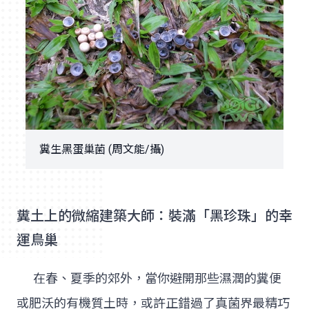
糞生黑蛋巢菌 (周文能/攝)
糞土上的微縮建築大師：裝滿「黑珍珠」的幸
運鳥巢
在春、夏季的郊外，當你避開那些濕潤的糞便
或肥沃的有機質土時，或許正錯過了真菌界最精巧