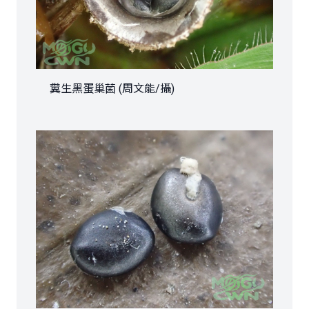
糞生黑蛋巢菌 (周文能/攝)