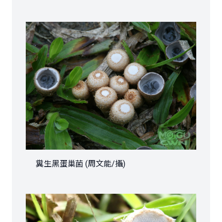
糞生黑蛋巢菌 (周文能/攝)