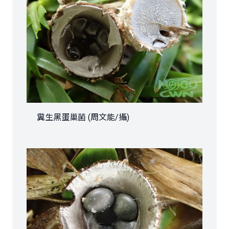
糞生黑蛋巢菌 (周文能/攝)