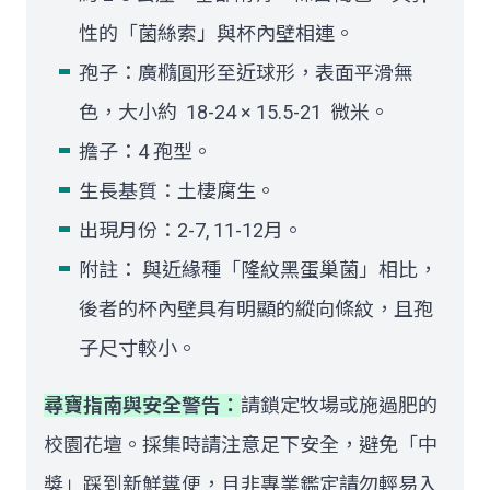
性的「菌絲索」與杯內壁相連。
孢子：廣橢圓形至近球形，表面平滑無
色，大小約 18-24 × 15.5-21 微米。
擔子：4 孢型。
生長基質：土棲腐生。
出現月份：2-7, 11-12月。
附註： 與近緣種「隆紋黑蛋巢菌」相比，
後者的杯內壁具有明顯的縱向條紋，且孢
子尺寸較小。
尋寶指南與安全警告：
請鎖定牧場或施過肥的
校園花壇。採集時請注意足下安全，避免「中
獎」踩到新鮮糞便，且非專業鑑定請勿輕易入