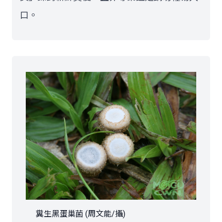
口。
糞生黑蛋巢菌 (周文能/攝)