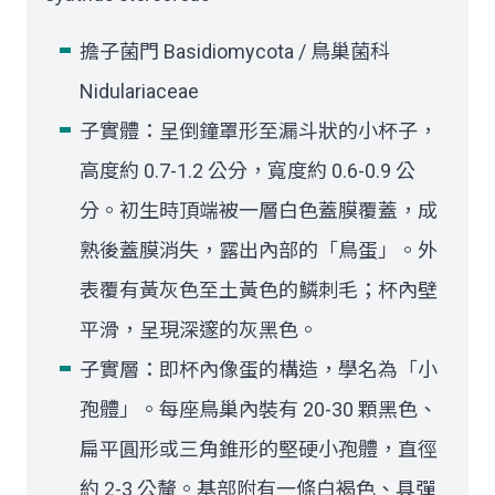
擔子菌門 Basidiomycota / 鳥巢菌科
Nidulariaceae
子實體：呈倒鐘罩形至漏斗狀的小杯子，
高度約 0.7-1.2 公分，寬度約 0.6-0.9 公
分。初生時頂端被一層白色蓋膜覆蓋，成
熟後蓋膜消失，露出內部的「鳥蛋」。外
表覆有黃灰色至土黃色的鱗刺毛；杯內壁
平滑，呈現深邃的灰黑色。
子實層：即杯內像蛋的構造，學名為「小
孢體」。每座鳥巢內裝有 20-30 顆黑色、
扁平圓形或三角錐形的堅硬小孢體，直徑
約 2-3 公釐。基部附有一條白褐色、具彈