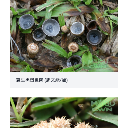
糞生黑蛋巢菌 (周文能/攝)