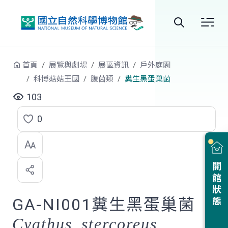
跳到中央內容區塊
全
站
首頁
展覽與劇場
展區資訊
戶外庭園
搜
科博菇菇王國
腹菌類
糞生黑蛋巢菌
尋
103
0
點
選
喜
開館狀態
歡
GA-NI001糞生黑蛋巢菌
Cyathus stercoreus