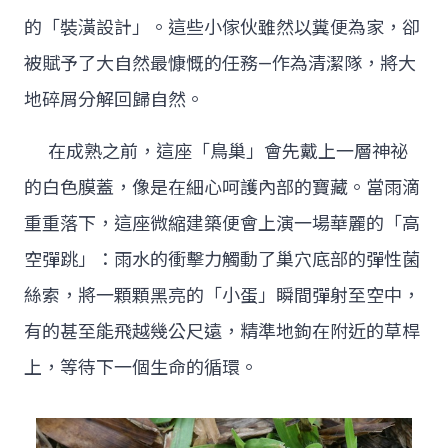
的「裝潢設計」。這些小傢伙雖然以糞便為家，卻
被賦予了大自然最慷慨的任務—作為清潔隊，將大
地碎屑分解回歸自然。
在成熟之前，這座「鳥巢」會先戴上一層神祕
的白色膜蓋，像是在細心呵護內部的寶藏。當雨滴
重重落下，這座微縮建築便會上演一場華麗的「高
空彈跳」：雨水的衝擊力觸動了巢穴底部的彈性菌
絲索，將一顆顆黑亮的「小蛋」瞬間彈射至空中，
有的甚至能飛越幾公尺遠，精準地鉤在附近的草桿
上，等待下一個生命的循環。