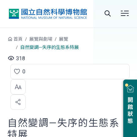
跳到中央內容區塊
全
站
首頁
展覽與劇場
展覽
搜
自然變調—失序的生態系特展
尋
318
0
點
選
喜
開館狀態
歡
自然變調—失序的生態系
特展