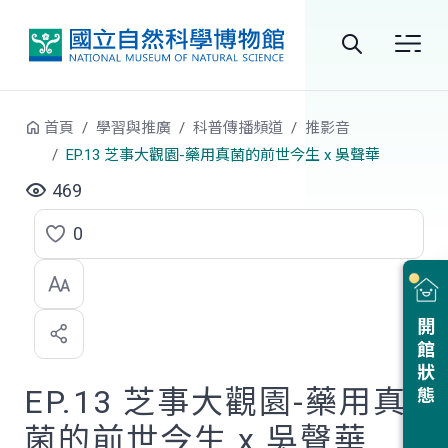
跳到中央內容區塊
全
站
首頁
學習與推廣
科普傳播頻道
推影音
搜
EP.13 芝事大觀園-藥用真菌的前世今生 x 吳聲華
尋
469
0
點
選
喜
開館狀態
歡
EP.13 芝事大觀園-藥用真
菌的前世今生 x 吳聲華