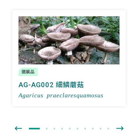
選展品
AG-AG002 細鱗蘑菇
Agaricus praeclaresquamosus