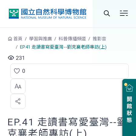
跳到中央內容區塊
全
站
首頁
學習與推廣
科普傳播頻道
推影音
搜
EP.41 走讀書寫愛臺灣--劉克襄老師專訪(上)
尋
231
0
點
選
喜
開館狀態
歡
EP.41 走讀書寫愛臺灣--劉
克襄老師專訪(上)