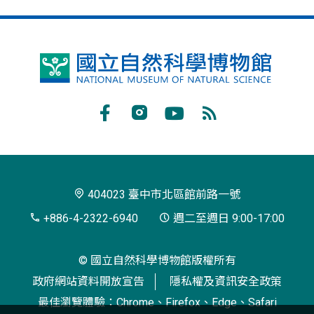
國
立
自
Facebook
Instagram
Youtube
RSS
然
訂
科
閱
學
404023 臺中市北區館前路一號
博
+886-4-2322-6940
週二至週日 9:00-17:00
物
© 國立自然科學博物館版權所有
館
政府網站資料開放宣告
隱私權及資訊安全政策
最佳瀏覽體驗：Chrome、Firefox、Edge、Safari