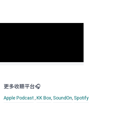
更多收聽平台🎧
Apple Podcast
,
KK Box
,
SoundOn
,
Spotify