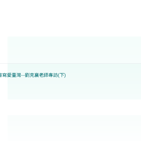
走讀書寫愛臺灣--劉克襄老師專訪(下)