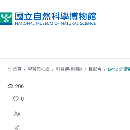
跳到中央內容區塊
首頁
學習與推廣
科普傳播頻道
推影音
EP.42 
206
0
點
選
喜