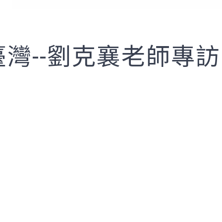
臺灣--劉克襄老師專訪