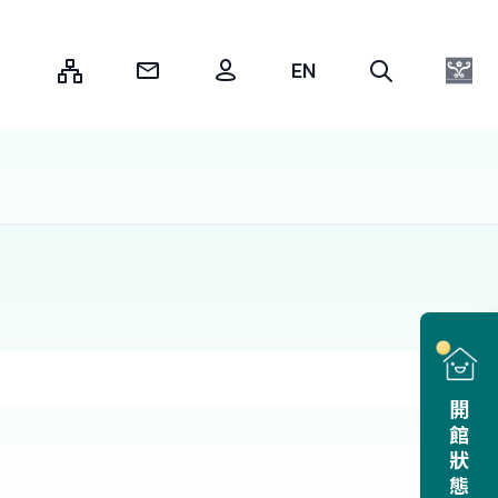
:::
開館狀態