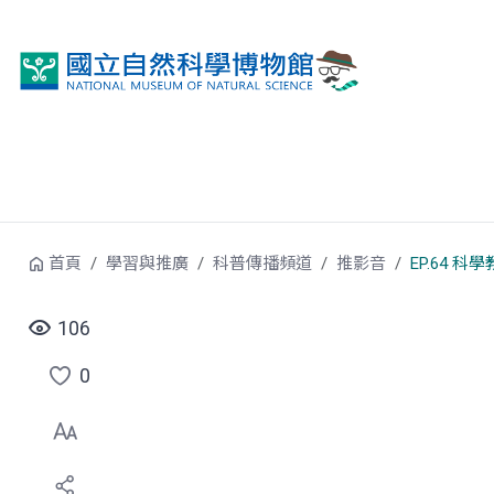
跳到中央內容區塊
首頁
學習與推廣
科普傳播頻道
推影音
EP.64
106
0
點
選
喜