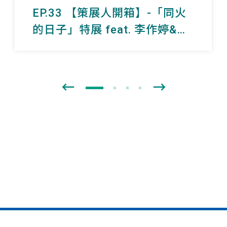
EP.33 【策展人開箱】-「同火
的日子」特展 feat. 李作婷&劉
憶諄 aka 選擇困難巧妙搭配二
人組