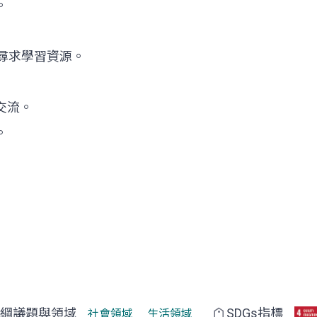
。
動尋求學習資源。
交流。
。
綱議題與領域
SDGs指標
社會領域
生活領域