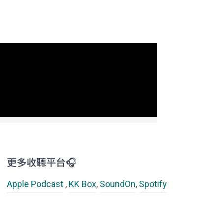
更多收聽平台🎧
Apple Podcast
,
KK Box
,
SoundOn
,
Spotify