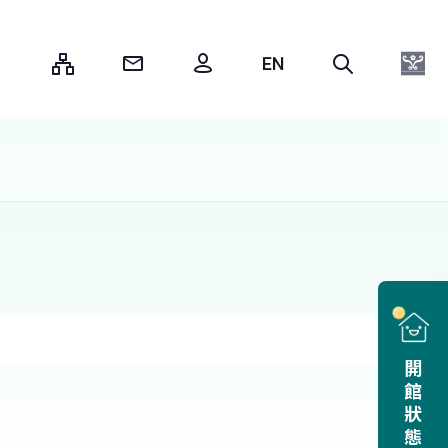
:::
開館狀態