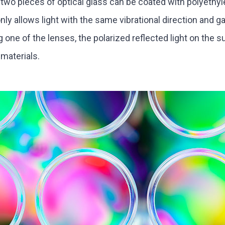
two pieces of optical glass can be coated with polyethyle
nly allows light with the same vibrational direction and 
g one of the lenses, the polarized reflected light on the s
materials.