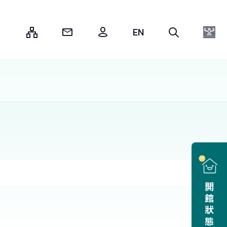
:::
開館狀態