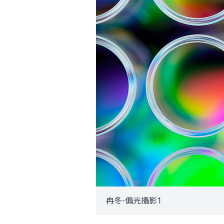
冉冬-偏光攝影1