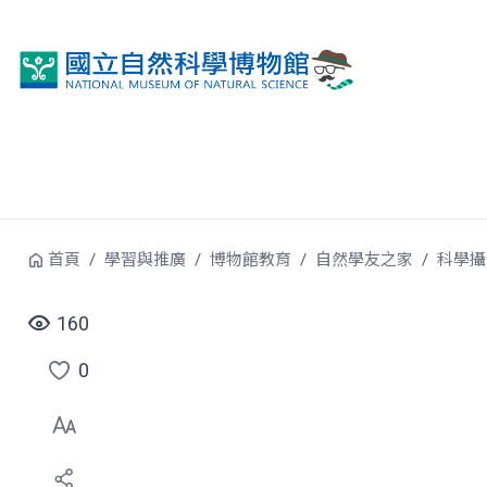
跳到中央內容區塊
首頁
學習與推廣
博物館教育
自然學友之家
科學攝
160
0
點
選
喜