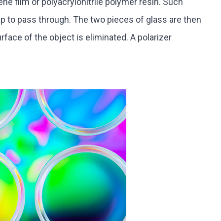
ne film or polyacrylonitrile polymer resin. Such
gap to pass through. The two pieces of glass are then
urface of the object is eliminated. A polarizer