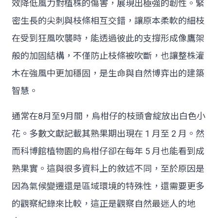
效降低風力對植株的傷害，展現出極強的韌性。緊
密生長的尖刺與枝條相互交錯，讓原本柔軟的細枝
在受到狂風吹襲時，能透過彼此的支撐形成像鷹架
般的加固結構，不僅防止枝條被吹斷，也讓整株灌
木在強風中更加穩固，是生命與自然博弈出的建築
智慧。
通常在8月至9月間，烏柑仔的枝頭會綻放出白色小
花。多數文獻記載其熟果期出現在 1 月至 2 月。然
而科博館植物園的烏柑仔卻在每年 5 月也能看到成
熟果實。這與很多資料上的敘述不同，至於原因是
因為氣候變遷還是區域環境的特殊性，還需要更多
的觀察紀錄來比較，這正是觀察自然最迷人的地