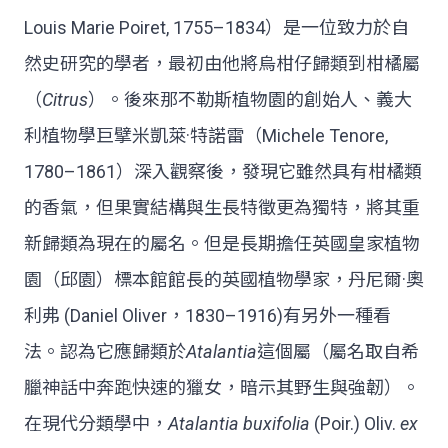
Louis Marie Poiret, 1755–1834）是一位致力於自
然史研究的學者，最初由他將烏柑仔歸類到柑橘屬
（
Citrus
）。後來那不勒斯植物園的創始人、義大
利植物學巨擘米凱萊·特諾雷（Michele Tenore,
1780–1861）深入觀察後，發現它雖然具有柑橘類
的香氣，但果實結構與生長特徵更為獨特，將其重
新歸類為現在的屬名。但是長期擔任英國皇家植物
園（邱園）標本館館長的英國植物學家，丹尼爾·奧
利弗 (Daniel Oliver，1830–1916)有另外一種看
法。認為它應歸類於
Atalantia
這個屬（屬名取自希
臘神話中奔跑快速的獵女，暗示其野生與強韌）。
在現代分類學中，
Atalantia buxifolia
(Poir.) Oliv.
ex