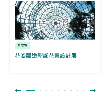
看展覽
花姿飄逸聖誕花藝設計展