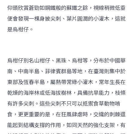
仰頭欣賞蒼勁如鋼鐵般的蘇鐵之餘，視線稍微低垂
便會發現一棵身披尖刺、葉片圓潤的小灌木，這就
是烏柑仔。
烏柑仔別名山柑仔、黑珠、烏柑等，分布於中國華
南、中南半島、菲律賓群島等地，在臺灣則集中於
東部及恆春半島，屬熱帶常綠小灌木，常年生長在
乾燥的海岸林或低海拔樹林，具備抗旱能力，枝條
有許多尖刺。這些尖刺不只可以抵禦食草動物啃
食，更更重要的是，在狂風肆虐時，交織的刺棘還
能起到結構支撐的作用，如同天然的強化支架，有