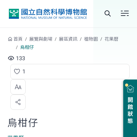
跳到中央內容區塊
全
站
首頁
展覽與劇場
展區資訊
植物園
花果曆
搜
烏柑仔
尋
133
1
點
選
喜
開館狀態
歡
烏柑仔