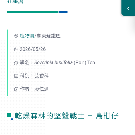
花果曆
植物園
/臺東蘇鐵區
2026/05/26
學名：
Severinia buxifolia
(Poir.) Ten.
科別：芸香科
作者：廖仁滄
乾燥森林的堅毅戰士 – 烏柑仔