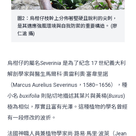
圖2：烏柑仔枝幹上分佈著堅硬且銳利的尖刺，
是其適應強風環境與自我防禦的重要構造。 (廖
仁滄 攝)
烏柑仔的屬名
Severinia
是為了紀念 17 世紀義大利
解剖學家與醫生馬爾科·奧雷利奧·塞韋里諾
（Marcus Aurelius Severinus，1580–1656），種
小名
buxifolia
則貼切地描述其葉片與黃楊(
Buxus
)
極為相似，厚實且富有光澤。這種植物的學名曾經
有一段修改的波折。
法國神職人員兼植物學家尚·路易·馬里·波萊（Jean