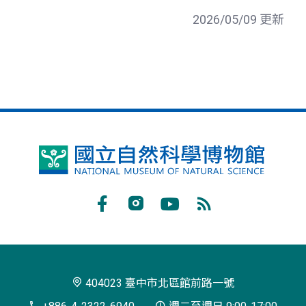
2026/05/09 更新
國
立
自
Facebook
Instagram
Youtube
RSS
然
訂
科
閱
學
404023 臺中市北區館前路一號
博