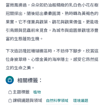
當微風拂過，朵朵如奶油般精緻的乳白色小花在樹
冠間探出，隨後結出纍纍圓潤、熟時轉為黃褐色的
果實。它不僅兼具觀葉、觀花與觀果價值，更能吸
引鳥類與昆蟲前來覓食，為城市與庭園景觀增添豐
富的生態蓬勃生機。
下次造訪隆起珊瑚礁區時，不妨停下腳步，欣賞這
位身披翠綠、心懷金黃的海岸隱士，感受它昂然挺
立的生命之美。
相關標籤：
主題標籤
植物
課綱議題與領域
自然科學領域
環境議題