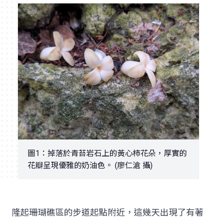
圖1：掉落於青苔岩石上的黃心柿花朵，厚實的
花瓣呈現優雅的奶油色。 (廖仁滄 攝)
隆起珊瑚礁區的步道起點附近，這幾天出現了有著