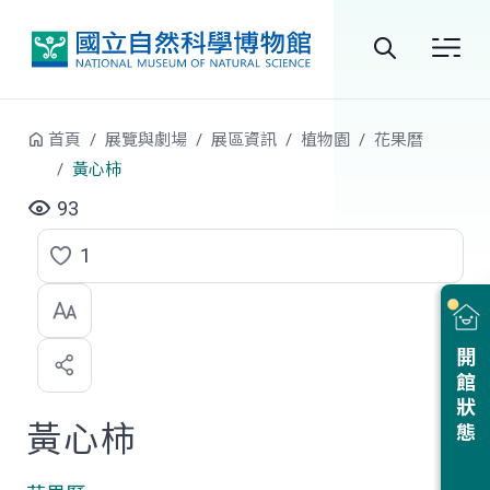
跳到中央內容區塊
全
站
首頁
展覽與劇場
展區資訊
植物園
花果曆
搜
黃心柿
尋
93
1
點
選
喜
開館狀態
歡
黃心柿