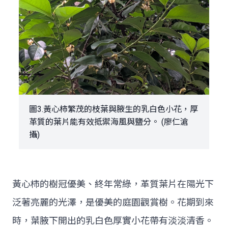
圖3.黃心柿繁茂的枝葉與腋生的乳白色小花，厚
革質的葉片能有效抵禦海風與鹽分。 (廖仁滄
攝)
黃心柿的樹冠優美、終年常綠，革質葉片在陽光下
泛著亮麗的光澤，是優美的庭園觀賞樹。花期到來
時，葉腋下開出的乳白色厚實小花帶有淡淡清香。