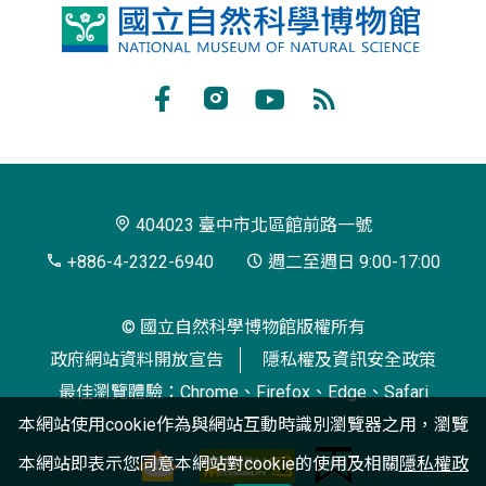
國
立
自
Facebook
Instagram
Youtube
RSS
然
訂
科
閱
學
404023 臺中市北區館前路一號
博
+886-4-2322-6940
週二至週日 9:00-17:00
物
© 國立自然科學博物館版權所有
館
政府網站資料開放宣告
隱私權及資訊安全政策
最佳瀏覽體驗：Chrome、Firefox、Edge、Safari
本網站使用cookie作為與網站互動時識別瀏覽器之用，瀏覽
本網站即表示您同意本網站對cookie的使用及相關
隱私權政