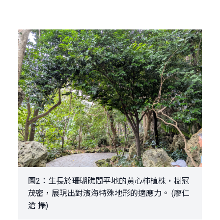
圖2：生長於珊瑚礁間平地的黃心柿植株，樹冠
茂密，展現出對濱海特殊地形的適應力。 (廖仁
滄 攝)