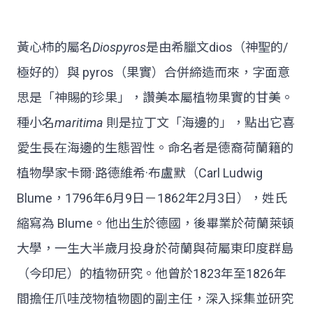
黃心柿的屬名
Diospyros
是由希臘文dios（神聖的/
極好的）與 pyros（果實）合併締造而來，字面意
思是「神賜的珍果」，讚美本屬植物果實的甘美。
種小名
maritima
則是拉丁文「海邊的」，點出它喜
愛生長在海邊的生態習性。命名者是德裔荷蘭籍的
植物學家卡爾·路德維希·布盧默（Carl Ludwig
Blume，1796年6月9日－1862年2月3日），姓氏
縮寫為 Blume。他出生於德國，後畢業於荷蘭萊頓
大學，一生大半歲月投身於荷蘭與荷屬東印度群島
（今印尼）的植物研究。他曾於1823年至1826年
間擔任爪哇茂物植物園的副主任，深入採集並研究