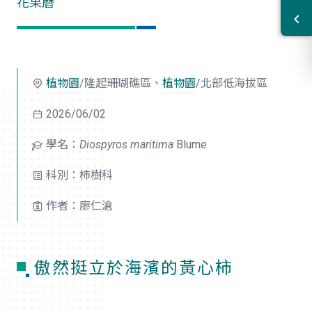
花果曆
植物園
/隆起珊瑚礁區、
植物園
/北部低海拔區
2026/06/02
學名：
Diospyros maritima
Blume
科別：柿樹科
作者：廖仁滄
傲然挺立於海濱的黃心柿