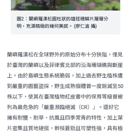
圖2：蘭嶼羅漢松圓柱狀的雄毬穗鱗片層層分
明，充滿精緻的幾何美感。 (廖仁滄 攝)
蘭嶼羅漢松在全球野外的原始分布十分狹隘，僅見
於臺灣的蘭嶼以及菲律賓北部的沿海珊瑚礁與斷崖
上。由於島嶼生態系統脆弱，加上過去野生植株遭
到嚴重的園藝盜採，野生成熟個體曾一度銳減至50
株以下，使其在臺灣植物紅皮書中的保育等級曾被
列為最危急的「嚴重瀕臨絕滅（CR）」。還好它
擁有耐鹽、耐旱、抗風且四季常青的特性，加上葉
片密集且質地硬挺，幹枝蒼勁且可塑性強，具有極