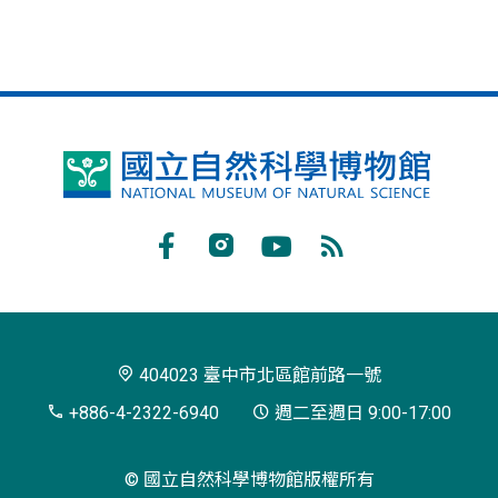
國
立
自
Facebook
Instagram
Youtube
RSS
然
訂
科
閱
學
404023 臺中市北區館前路一號
博
+886-4-2322-6940
週二至週日 9:00-17:00
物
© 國立自然科學博物館版權所有
館