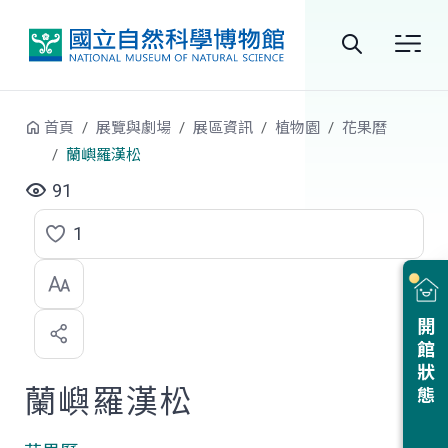
跳到中央內容區塊
全
站
首頁
展覽與劇場
展區資訊
植物園
花果曆
搜
蘭嶼羅漢松
尋
91
1
點
選
喜
開館狀態
歡
蘭嶼羅漢松