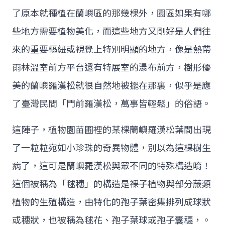
了原本就種植在蘭嶼區的那幾棵外，園區如果有哪
些地方需要植物美化，而這些地方又剛好是人們往
來的重要樞紐或視覺上特別明顯的地方，像是熱帶
雨林溫室前方平台還有特展室的瀑布前方，樹形優
美的蘭嶼羅漢松就很自然地被擺在那裏，似乎是應
了臺灣民間「門前羅漢松，萬事皆輕鬆」的俗語。
這陣子，植物園苗圃裡的某棵蘭嶼羅漢松葉間出現
了一粒粒宛如小珍珠的奇異物體，別以為這棵樹生
病了，這可是蘭嶼羅漢松與眾不同的特殊構造唷！
這個被稱為「毬穗」的構造是裸子植物與部分蕨類
植物的生殖構造，由特化的孢子葉密集排列成球狀
或穗狀，也被稱為毬花、孢子葉球或孢子囊穗，。