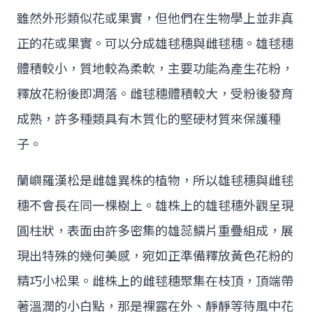
雖然外形類似花或果實，但他們在生物學上並非真
正的花或果實。可以分成雄毬穗與雌毬穗。雄毬穗
體積較小，質地較為柔軟，主要功能為產生花粉，
釋放花粉後即凋落。雌毬穗體積較大，受粉後發育
成熟，許多種類具有木質化的堅硬材質來保護種
子。
蘭嶼羅漢松是雌雄異株的植物，所以雄毬穗與雌毬
穗不會長在同一棵樹上。雄株上的雄毬穗外觀呈現
圓柱狀，表面由許多密集的雄蕊鱗片重疊組成，展
現出特殊的幾何美感，宛如正準備釋放黃色花粉的
精巧小松果。雌株上的雌毬穗聚集在枝頂，頂端帶
著溫潤的小白點，那是裸露在外、靜靜等待風中花