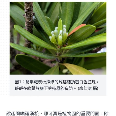
圖1：蘭嶼羅漢松嫩綠的雌毬穗頂著白色胚珠，
靜靜在綠葉簇擁下等待風的造訪。 (廖仁滄 攝)
說起蘭嶼羅漢松，那可真是植物園的重要門面，除