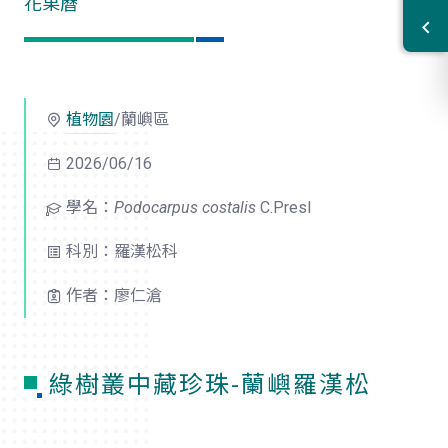
花果曆
植物園
/蘭嶼區
2026/06/16
學名：
Podocarpus costalis
C.Presl
科別：羅漢松科
作者：廖仁滄
綠樹叢中藏珍珠-蘭嶼羅漢松