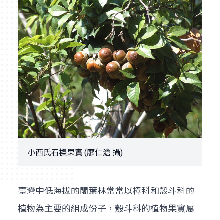
小西氏石櫟果實 (廖仁滄 攝)
臺灣中低海拔的闊葉林常常以樟科和殼斗科的
植物為主要的組成份子，殼斗科的植物果實屬