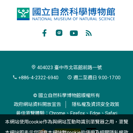
國
立
自
Facebook
Instagram
Youtube
RSS
然
訂
科
閱
學
404023 臺中市北區館前路一號
博
+886-4-2322-6940
週二至週日 9:00-17:00
物
© 國立自然科學博物館版權所有
館
政府網站資料開放宣告
隱私權及資訊安全政策
最佳瀏覽體驗：Chrome、Firefox、Edge、Safari
本網站使用cookie作為與網站互動時識別瀏覽器之用，瀏覽
本網站即表示您同意本網站對cookie的使用及相關
隱私權政