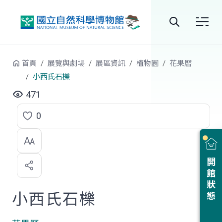
跳到中央內容區塊
全
站
首頁
展覽與劇場
展區資訊
植物園
花果曆
搜
小西氏石櫟
尋
471
0
點
選
喜
開館狀態
歡
小西氏石櫟