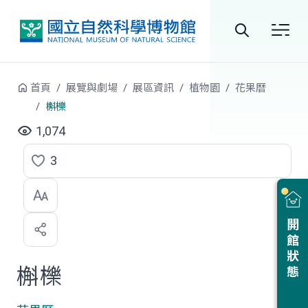
跳到中央內容區塊
全
站
首頁
展覽與劇場
展區資訊
植物園
花果曆
搜
槲櫟
尋
1,074
3
點
選
喜
開館狀態
歡
槲櫟