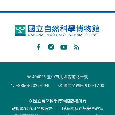
國
立
自
Facebook
Instagram
Youtube
RSS
然
訂
科
閱
學
404023 臺中市北區館前路一號
博
+886-4-2322-6940
週二至週日 9:00-17:00
物
© 國立自然科學博物館版權所有
館
政府網站資料開放宣告
隱私權及資訊安全政策