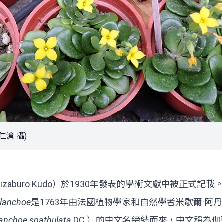
滄 攝)
buro Kudo）於1930年發表的學術文獻中被正式記載。
lanchoe
是1763年由法國植物學家和自然學者米歇爾·阿丹松（M
anchoe spathulata
DC.）的中文名締結而來，中文稱為