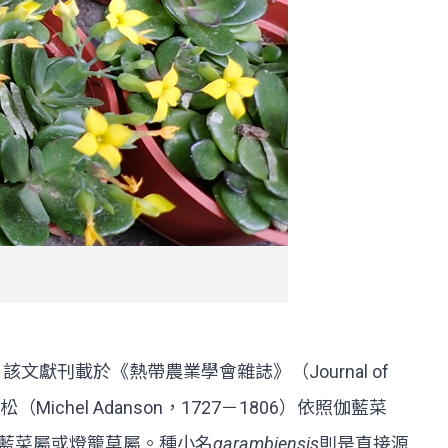
該文獻刊載於《熱帶農業學會雜誌》（Journal of
ichel Adanson，1727－1806）依照伽藍菜
伽藍菜屬或燈籠草屬。種小名
garambiensis
則是直接源