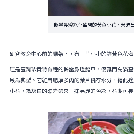
鵝鑾鼻燈籠草盛開的黃色小花，營造出溫
研究教育中心前的棚架下，有一片小小的鮮黃色花海
這是臺灣珍貴特有種的鵝鑾鼻燈龍草，優雅而充滿臺
最為典型。它能用肥厚多肉的葉片儲存水分，藉此適
小花，為灰白的礁岩帶來一抹亮麗的色彩，花期可長