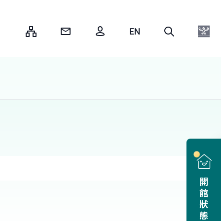
:::
開館狀態