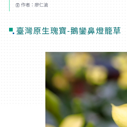
作者：廖仁滄
臺灣原生瑰寶-鵝鑾鼻燈籠草