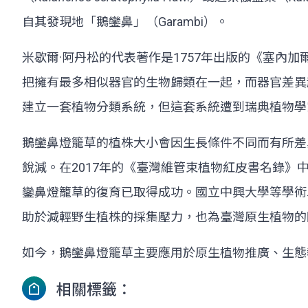
自其發現地「鵝鑾鼻」（Garambi）。
米歇爾·阿丹松的代表著作是1757年出版的《塞內加爾自然史
把擁有最多相似器官的生物歸類在一起，而器官差異越大，它
建立一套植物分類系統，但這套系統遭到瑞典植物學家卡爾·
鵝鑾鼻燈籠草的植株大小會因生長條件不同而有所差
銳減。在2017年的《臺灣維管束植物紅皮書名錄》中
鑾鼻燈籠草的復育已取得成功。國立中興大學等學術
助於減輕野生植株的採集壓力，也為臺灣原生植物的
如今，鵝鑾鼻燈籠草主要應用於原生植物推廣、生態
相關標籤：