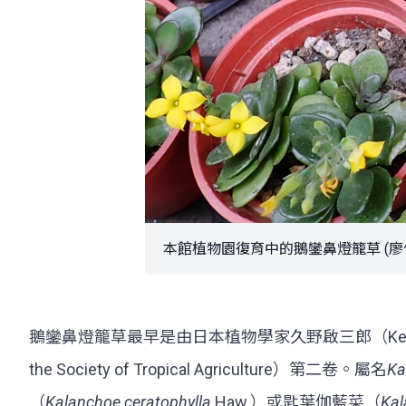
本館植物園復育中的鵝鑾鼻燈籠草 (廖仁
鵝鑾鼻燈籠草最早是由日本植物學家久野啟三郎（Keiza
the Society of Tropical Agriculture）第二卷。屬名
Ka
（
Kalanchoe ceratophylla
Haw.）或匙葉伽藍菜（
Kal