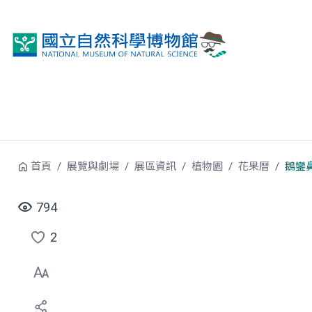
跳到中央內容區塊
首頁
展覽與劇場
展區資訊
植物園
花果曆
鵝鑾
794
2
點
選
喜