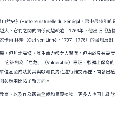
》(Histoire naturelle du Sénégal，
們之間的關係就越疏遠。1763年，他出版《植物家族》（Fa
林奈（Carl von Linné，1707—1778）的強
異，但無論高矮，其生命力都令人驚嘆。但由於具有高度
，它被列為「易危」（Vulnerable）等級，彰顯出
單位甚至成功將其與歐洲長壽花進行雜交育種，開發出植
園藝應用開拓了新方向。
教育，以及作為觀賞盆栽和景觀植物，更多人也因此能欣