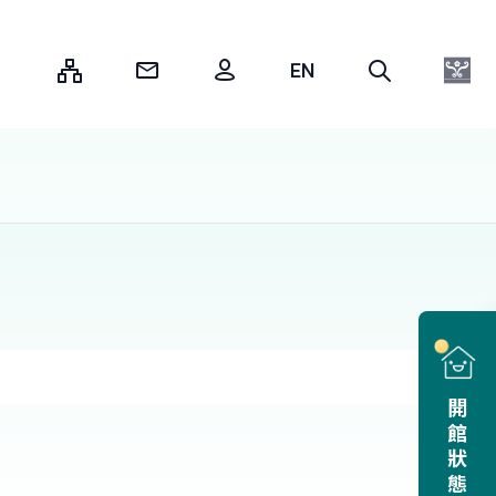
:::
開館狀態