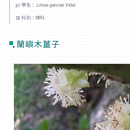
學名：
Litsea garciae
Vidal.
科別：樟科
蘭嶼木薑子