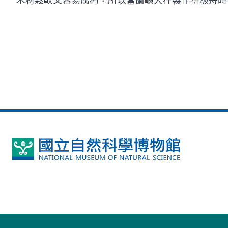
木材鬆軟又容易腐朽，所以當蘭嶼人在製作拼板舟時
國
立
自
然
科