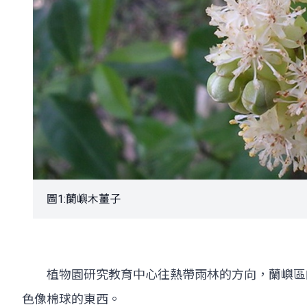
圖1:蘭嶼木薑子
植物園研究教育中心往熱帶雨林的方向，蘭嶼區的
色像棉球的東西。