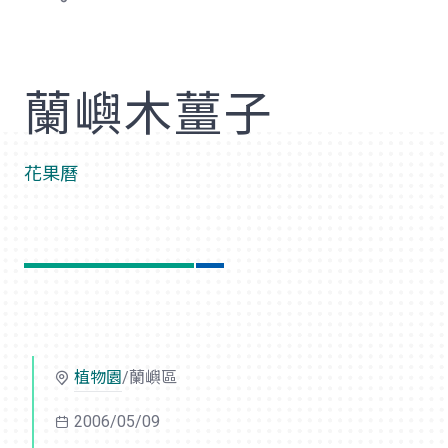
歡
蘭嶼木薑子
花果曆
植物園
/蘭嶼區
2006/05/09