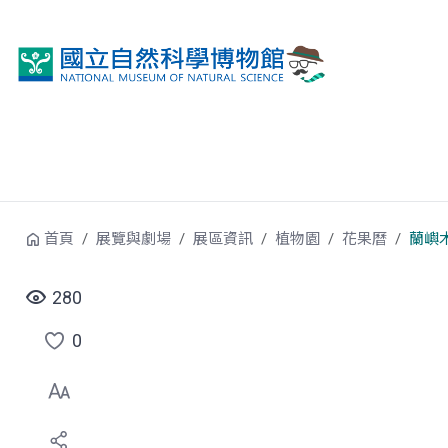
跳到中央內容區塊
首頁
展覽與劇場
展區資訊
植物園
花果曆
蘭嶼
280
0
點
選
喜