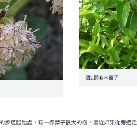
圖2:蘭嶼木薑子
步道起始處，有一棵葉子很大的樹，最近如果從旁邊走