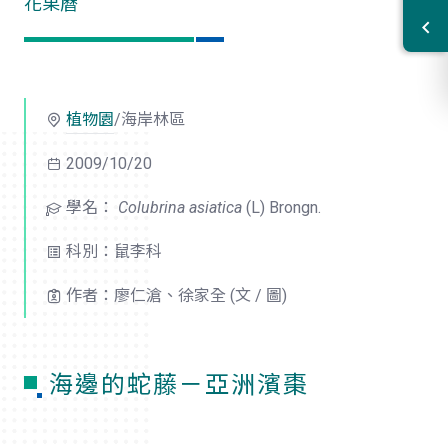
花果曆
植物園
/海岸林區
2009/10/20
學名：
Colubrina asiatica
(L) Brongn.
科別：鼠李科
作者：廖仁滄、徐家全 (文 / 圖)
海邊的蛇藤－亞洲濱棗