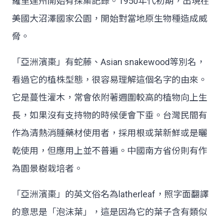
羅里達州開始有採集記錄。1950年代初期，出現在
美國大沼澤國家公園，開始對當地原生物種造成威
脅。
「亞洲濱棗」有蛇藤、Asian snakewood等別名，
看過它的植株型態，很容易理解這個名字的由來。
它是蔓性灌木，常會依附著週圍較高的植物向上生
長，如果沒有支持物的時候便會下垂。台灣民間有
作為清熱消腫藥材使用者，採用根或葉新鮮或是曬
乾使用，但應用上並不普遍。中國南方省份則有作
為園景樹栽培者。
「亞洲濱棗」的英文俗名為latherleaf，照字面翻譯
的意思是「泡沫葉」，這是因為它的葉子含有類似