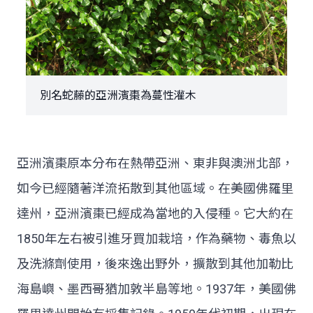
別名蛇藤的亞洲濱棗為蔓性灌木
亞洲濱棗原本分布在熱帶亞洲、東非與澳洲北部，
如今已經隨著洋流拓散到其他區域。在美國佛羅里
達州，亞洲濱棗已經成為當地的入侵種。它大約在
1850年左右被引進牙買加栽培，作為藥物、毒魚以
及洗滌劑使用，後來逸出野外，擴散到其他加勒比
海島嶼、墨西哥猶加敦半島等地。1937年，美國佛