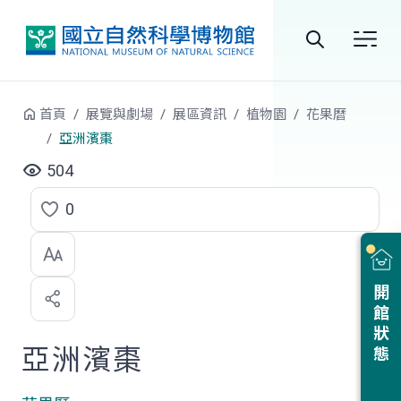
跳到中央內容區塊
全
站
首頁
展覽與劇場
展區資訊
植物園
花果曆
搜
亞洲濱棗
尋
504
0
點
選
喜
開館狀態
歡
亞洲濱棗