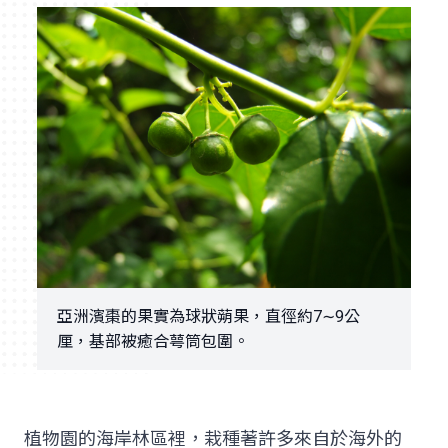
亞洲濱棗的果實為球狀蒴果，直徑約7∼9公
厘，基部被癒合萼筒包圍。
植物園的海岸林區裡，栽種著許多來自於海外的