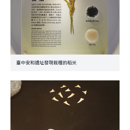
臺中安和遺址發現栽種的稻米