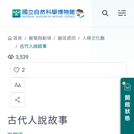
跳到中央內容區塊
全
站
首頁
展覽與劇場
展區資訊
人類文化廳
搜
古代人說故事
尋
3,539
2
點
選
喜
開館狀態
歡
古代人說故事