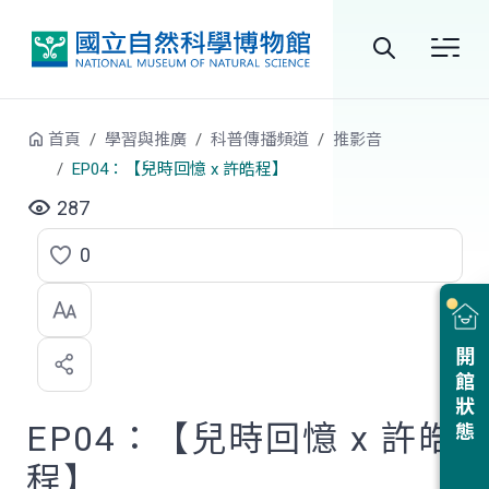
跳到中央內容區塊
全
站
首頁
學習與推廣
科普傳播頻道
推影音
搜
EP04：【兒時回憶 x 許皓程】
尋
287
0
點
選
喜
開館狀態
歡
EP04：【兒時回憶 x 許皓
程】