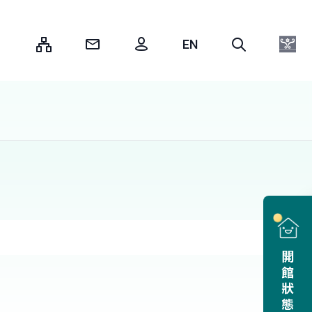
:::
開館狀態