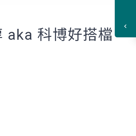
憶諄 aka 科博好搭檔