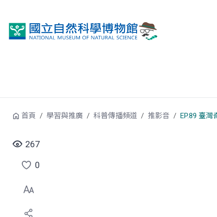
跳到中央內容區塊
首頁
學習與推廣
科普傳播頻道
推影音
EP.89 臺
267
0
點
選
喜