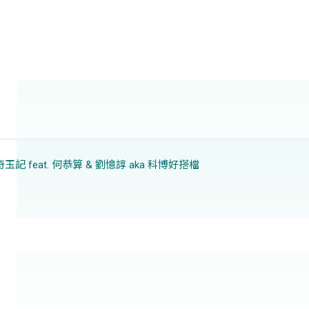
灣奇玉記 feat. 何恭算 & 劉憶諄 aka 科博好搭檔