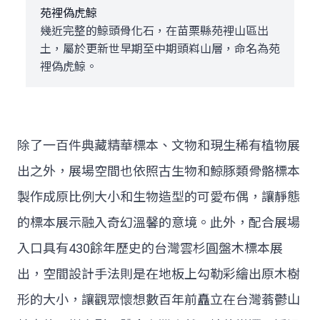
苑裡偽虎鯨
幾近完整的鯨頭骨化石，在苗栗縣苑裡山區出
土，屬於更新世早期至中期頭嵙山層，命名為苑
裡偽虎鯨。
除了一百件典藏精華標本、文物和現生稀有植物展
出之外，展場空間也依照古生物和鯨豚類骨骼標本
製作成原比例大小和生物造型的可愛布偶，讓靜態
的標本展示融入奇幻溫馨的意境。此外，配合展場
入口具有430餘年歷史的台灣雲杉圓盤木標本展
出，空間設計手法則是在地板上勾勒彩繪出原木樹
形的大小，讓觀眾懷想數百年前矗立在台灣蓊鬱山