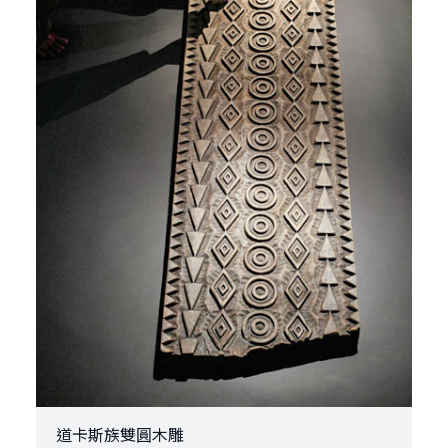
道卡斯族雙圓木雕