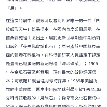
「最」。
在這次特展中，觀眾可以看到世界唯一的一件「四
紋蟻形天牛」雄蟲標本，在國內首度公開展示；在
苗栗縣苑裡山區出土，屬於更新世早期至中期頭嵙
山層的「苑裡偽虎鯨化石」；原只產於中國與東南
亞的報春花科植物，在科博館研究人員鑑定下認定
是臺灣已經滅絕的新紀錄種「澤珍珠菜」； 1905
年在金瓜石礦區所發現，現存最大的硫砷銅礦標
本；阿波羅11號登陸月球時採集，1969年美國捐
贈給中華民國，再由中研院地球科學所於1994年轉
交科博館收藏的「月球石」；從卑南文化石板棺中
發現，器身外緣帶有幾隻動物的造型，距今約3500