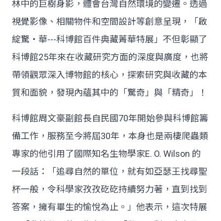
林中的巨樹身影，體會台灣自然環境的變遷。透過
視覺影像、相關物件和空間設計等創意呈現，「啟
綻驚‧華---科博館百件典藏菁華特展」不但彰顯了
科博館25年來在收藏研究方面的深度與廣度，也將
帶領觀眾深入博物館的核心，探索研究與收藏的本
質和面貌，發現內蘊其中的「驚奇」與「精奇」！
科博館周文豪副館長自民國70年開始參與科博館籌
備工作，服務至今將屆30年，本身也是兩棲爬蟲類
專家的他引用了國際知名生物學家E. O. Wilson 的
一段話：「追尋自然的單位，就有如亞瑟王找尋聖
杯一般，令科學家孜孜矻矻持續努力著，直到找到
答案，擁有畢生的愉悅為止。」他表示，這次特展