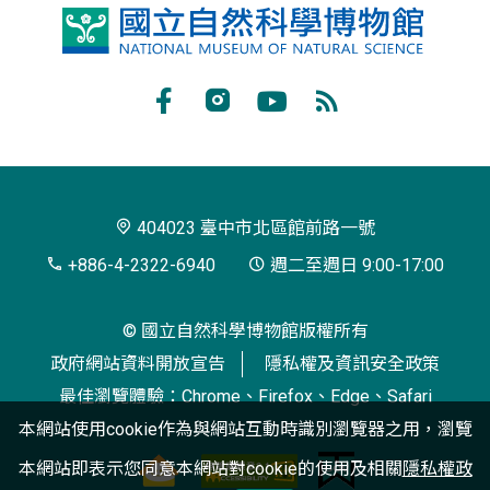
國
立
自
Facebook
Instagram
Youtube
RSS
然
訂
科
閱
學
404023 臺中市北區館前路一號
博
+886-4-2322-6940
週二至週日 9:00-17:00
物
© 國立自然科學博物館版權所有
館
政府網站資料開放宣告
隱私權及資訊安全政策
最佳瀏覽體驗：Chrome、Firefox、Edge、Safari
本網站使用cookie作為與網站互動時識別瀏覽器之用，瀏覽
本網站即表示您同意本網站對cookie的使用及相關
隱私權政