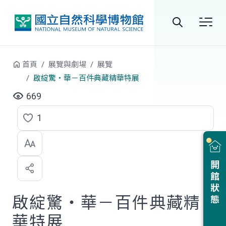
跳到中央內容區塊
全
站
首頁
展覽與劇場
展覽
搜
啟綻驚‧華－百件典藏精華特展
尋
669
1
點
選
喜
開館狀態
歡
啟綻驚‧華－百件典藏精
華特展