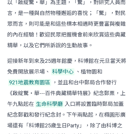
以「啟綻驚‧華」為主題，「驚」，對研究人員而
言，是一種與自然物種邂逅的喜悅；「驚」，對民
眾而言，則可能是和這些標本相遇時更豐富與複雜
的內在經驗！歡迎民眾把握機會前來欣賞這些典藏
精華，以及它們所訴說的生動故事。
迎接新年到來及25週年館慶，科博館在元旦當天將
免費開放展示場、
科學中心
、植物園和
921地震教育園區
，並且和台中郵局合作發行
《啟綻驚‧華---百件典藏精華特展》紀念郵票，上
午九點起在
生命科學廳
入口將設置臨時郵局加蓋
紀念郵戳和發行紀念封。下午兩點起，在橢圓形廣
場還有「科博館25歲生日Party」，除了由科博之