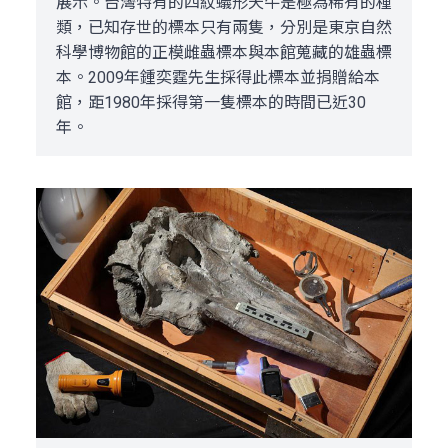
展示。台灣特有的四紋蟻形天牛是極為稀有的種
類，已知存世的標本只有兩隻，分別是東京自然
科學博物館的正模雌蟲標本與本館蒐藏的雄蟲標
本。2009年鍾奕霆先生採得此標本並捐贈給本
館，距1980年採得第一隻標本的時間已近30
年。