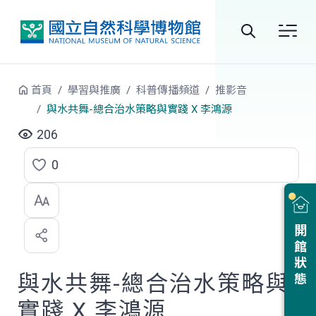
跳到中央內容區塊
全
站
首頁
學習與推廣
科普傳播頻道
推影音
搜
與水共舞-總合治水策略與實踐 X 李鴻源
尋
206
0
點
選
喜
開館狀態
歡
與水共舞-總合治水策略與
實踐 X 李鴻源