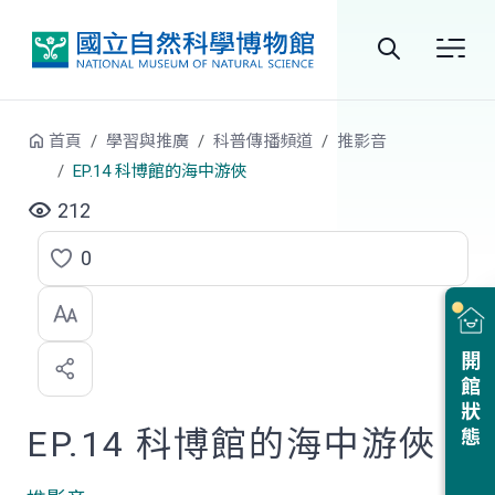
跳到中央內容區塊
全
站
首頁
學習與推廣
科普傳播頻道
推影音
搜
EP.14 科博館的海中游俠
尋
212
0
點
選
喜
開館狀態
歡
EP.14 科博館的海中游俠