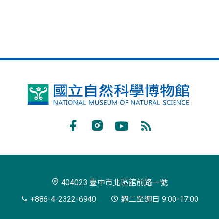
國
立
自
Facebook
Instagram
Youtube
RSS
然
訂
科
閱
學
404023 臺中市北區館前路一號
博
+886-4-2322-6940
週二至週日 9:00-17:00
物