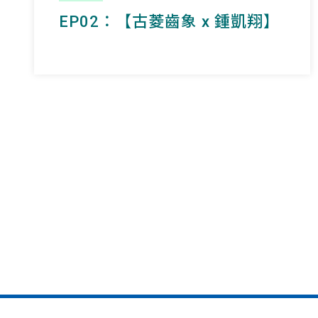
EP02：【
古菱齒象
x 鍾凱翔】