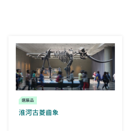
選展品
淮河
古菱齒象