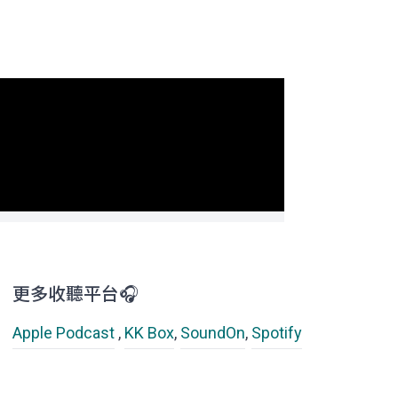
更多收聽平台🎧
Apple Podcast
,
KK Box
,
SoundOn
,
Spotify