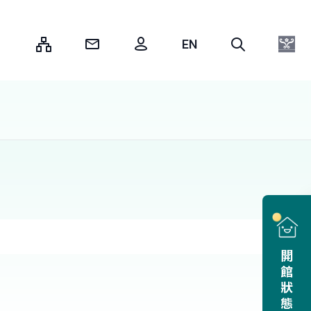
:::
開館狀態