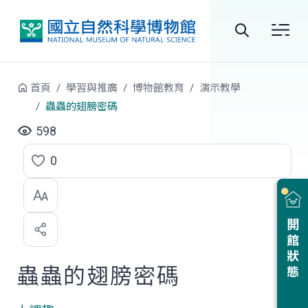
跳到中央內容區塊
全
站
首頁
學習與推廣
博物館教育
演示教學
搜
蟲蟲的翅膀密碼
尋
598
0
點
選
喜
開館狀態
歡
蟲蟲的翅膀密碼