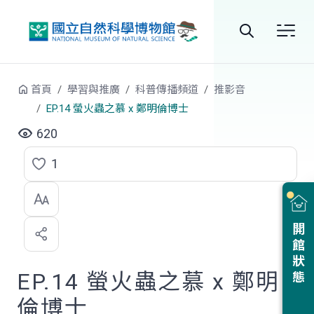
跳到中央內容區塊
全
站
首頁
學習與推廣
科普傳播頻道
推影音
搜
EP.14 螢火蟲之慕 x 鄭明倫博士
尋
620
1
點
選
喜
開館狀態
歡
EP.14 螢火蟲之慕 x 鄭明
倫博士