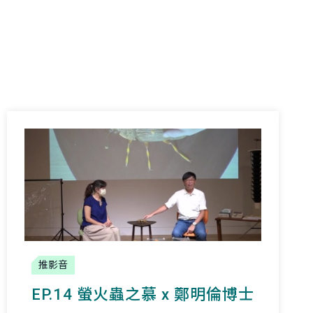
推影音
EP.14 螢火蟲之慕 x 鄭明倫博士