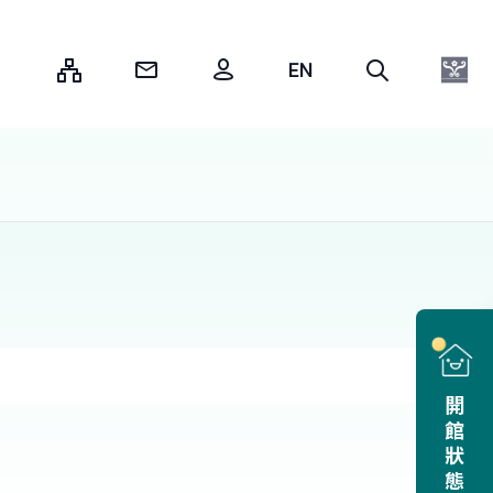
:::
開館狀態