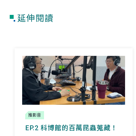
延伸閱讀
推影音
EP.2 科博館的百萬昆蟲蒐藏！