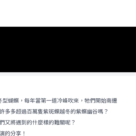
冬型蝴蝶，每年當第一道冷峰吹來，牠們開始南遷
許許多多超過百萬隻紫斑蝶越冬的紫蝶幽谷嗎？
們又將遇到的什麼樣的難關呢？
演的分享！