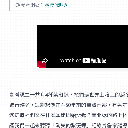
參考網址：
科博揪咪秀
臺灣現生一共有4種紫斑蝶，牠們是世界上唯二的越
進行越冬，您能想像在4-50年前的臺灣南部，有著
您知道牠們又在什麼季節開始北返？而北返的路上牠
讓我們一起來聽聽「消失的紫斑蝶」紀錄片詹家龍導