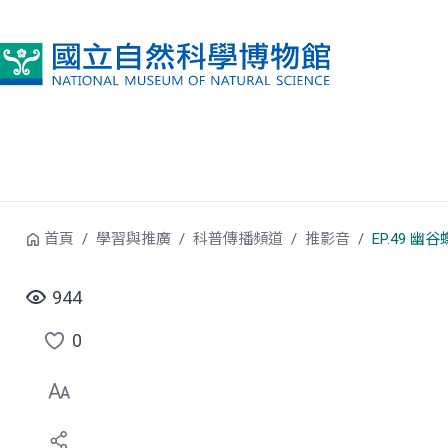
跳到中央內容區塊
首頁
學習與推廣
科普傳播頻道
推影音
EP.49 幽
944
0
點
選
喜