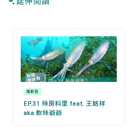
延伸閱讀
推影音
EP.31 絲房料里 feat. 王銘祥
aka 軟絲爺爺