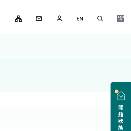
:::
開館狀態