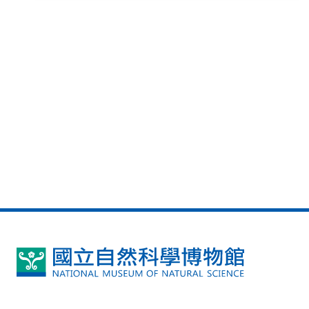
國
立
自